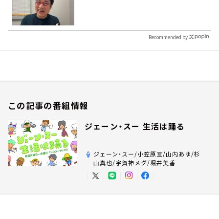
Recommended by
この記事の番組情報
ジェーン・スー 生活は踊る
ジェーン・スー/小笠原亘/山内あゆ/杉
山真也/宇賀神メグ/堀井美香