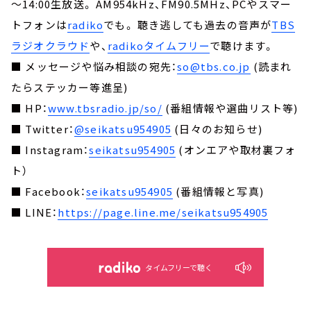
～14:00生放送。 AM954kHz、FM90.5MHz、PCやスマー
トフォンは
radiko
でも。 聴き逃しても過去の音声が
TBS
ラジオクラウド
や、
radikoタイムフリー
で聴けます。
■ メッセージや悩み相談の宛先：
so@tbs.co.jp
(読まれ
たらステッカー等進呈)
■ HP：
www.tbsradio.jp/so/
(番組情報や選曲リスト等)
■ Twitter：
@seikatsu954905
(日々のお知らせ)
■ Instagram：
seikatsu954905
(オンエアや取材裏フォ
ト）
■ Facebook：
seikatsu954905
(番組情報と写真)
■ LINE：
https://page.line.me/seikatsu954905
タイムフリーで聴く