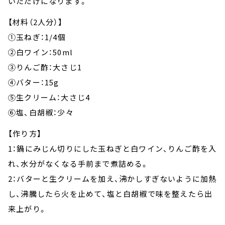
いただけになります。
【材料（2人分）】
①玉ねぎ：1/4個
②白ワイン：50ml
③りんご酢：大さじ1
④バター：15g
⑤生クリーム：大さじ4
⑥塩、白胡椒：少々
【作り方】
1：鍋にみじん切りにした玉ねぎと白ワイン、りんご酢を入
れ、水分がなくなる手前まで煮詰める。
2：バターと生クリームを加え、沸かしすぎないように加熱
し、沸騰したら火を止めて、塩と白胡椒で味を整えたら出
来上がり。