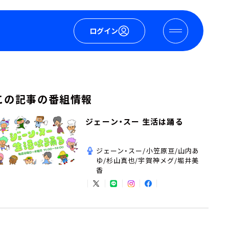
ログイン
この記事の番組情報
ジェーン・スー 生活は踊る
ジェーン・スー/小笠原亘/山内あ
ゆ/杉山真也/宇賀神メグ/堀井美
香