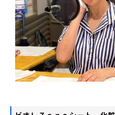
ビオレＺｅｒｏシート 化