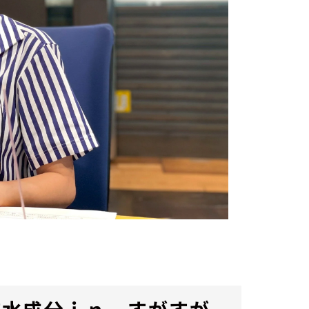
粧水成分ｉｎ すがすが