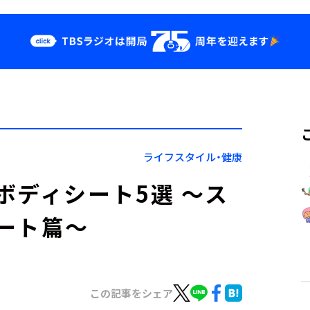
クス
イベント・グッ
ズ
st
YouTube
せ
会社情報
ライフスタイル・健康
ボディシート5選 ～ス
ート篇～
この記事をシェア