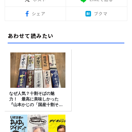
シェア
ブクマ
あわせて読みたい
なぜ人気？十割そばの魅
力！ 最高に美味しかった
『山本かじの「国産十割そ
ば」』とは？【十割そば10種
食べ比べ】