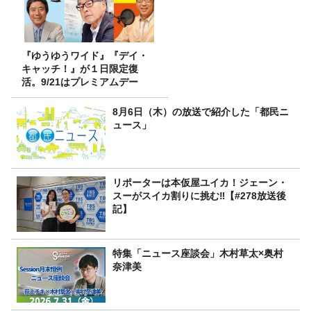
『ゆうゆうワイド』『デイ・
キャッチ！』が１日限定復
活。9/21はプレミアムデー
8月6日（木）の放送で紹介した「都民ニ
ュース」
リポーターは本仮屋ユイカ！ジェーン・
スーがスイカ割りに挑む‼【#278放送後
記】
特集「ニュース座談会」木村草太×奥村
奈津美