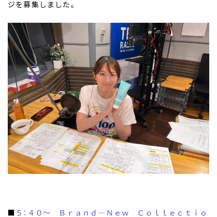
ジを募集しました。
■
５：４０～ Ｂｒａｎｄ―Ｎｅｗ Ｃｏｌｌｅｃｔｉｏ