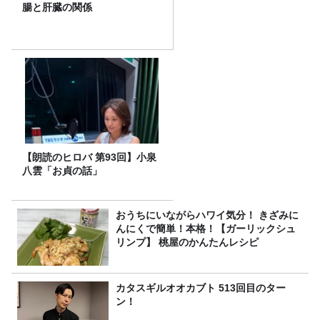
腸と肝臓の関係
【朗読のヒロバ 第93回】小泉
八雲「お貞の話」
おうちにいながらハワイ気分！ きざみに
んにくで簡単！本格！【ガーリックシュ
リンプ】 桃屋のかんたんレシピ
カタスギルオオカブト 513回目のター
ン！