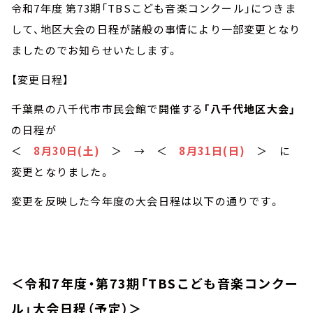
お知らせ
令和7年度 第73期「TBSこども音楽コンクール」につきま
イベント・グッズ
して、地区大会の日程が諸般の事情により一部変更となり
YouTube
ましたのでお知らせいたします。
会社情報
【変更日程】
千葉県の八千代市市民会館で開催する
「八千代地区大会」
の日程が
＜
8月30日(土)
＞ → ＜
8月31日(日)
＞ に
変更となりました。
変更を反映した今年度の大会日程は以下の通りです。
＜令和7年度・第73期「TBSこども音楽コンクー
ル」大会日程（予定）＞