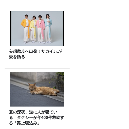
妄想散歩へ出発！サカイJr.が
愛を語る
夏の深夜、道に人が寝てい
る タクシーが年400件救助す
る「路上寝込み」