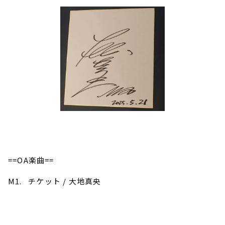
==OA楽曲==
M1. チケット / 大地真央