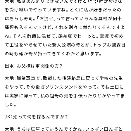
大地：私はあんまりできないんですけど（^^;）姉が母の味
を受け継いでやっていますね。とくに私が好きだったの
はちらし寿司。「お混ぜ」って言っていろんな具材が何十
種類も入るんですけど、それを別々に煮たりするんですよ
ね。それを酢飯に混ぜて、錦糸卵でわーっと。宝塚で初め
て主役をやらせていた新人公演の時とか、トップお披露目
の時も確か母が持ってきてくれたと思います。
出水：お父様は軍関係の方？
大地：職業軍事で、敗戦した後淡路島に戻って学校の先生
をやって、その後ガソリンスタンドをやって。でも土日に
は実家に帰って、私の祖母の畑を手伝ったりとかやってま
した。
JK：畑って何を採るんですか？
大地：うちは庄屋っていうんですかね、いっぱい田んぼと