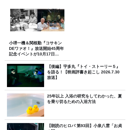
小堺一機＆関根勤『コサキン
DEワァオ！』放送開始45周年
記念イベントが10月17日
（土）に開催決定！本日より
FC先行受付スタート！
【後編】宇多丸『トイ・ストーリー５』
を語る！【映画評書き起こし 2026.7.30
放送】
25年以上 入浴の研究をしてわかった、夏
を乗り切るための入浴方法
【朗読のヒロバ 第93回】小泉八雲「お貞