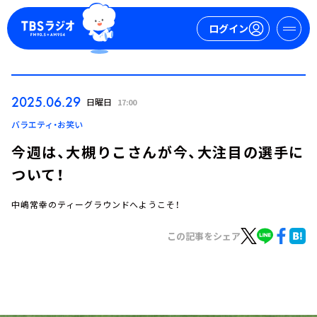
ログイン
マイページ
2025.06.29
日曜日
17:00
新規会員登録
ログイン
バラエティ・お笑い
今週は、大槻りこさんが今、大注目の選手に
ついて！
中嶋常幸のティーグラウンドへようこそ！
この記事をシェア
今日の番組表
週間番組表
トピックス
TBS Podcast