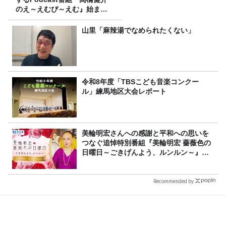
のえ～えむぴ～えむ』始まり
ます
山里「麻辣湯でなめられたくない」
令和8年度「TBSこども音楽コンクー
ル」練馬地区大会レポート
美輪明宏さんへの感謝と平和への思いを
つなぐ追悼特別番組『美輪明宏 薔薇色の
日曜日～ごきげんよう、ルンルン～』
8/9（日）16時放送
Recommended by