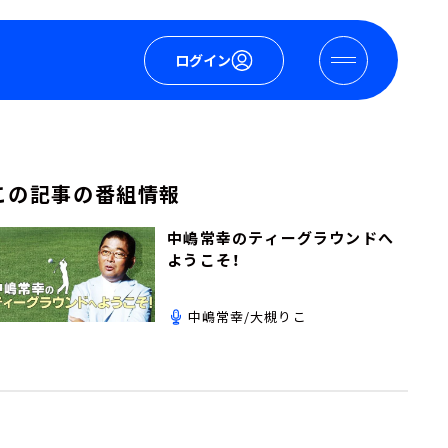
ログイン
この記事の番組情報
中嶋常幸のティーグラウンドへ
ようこそ！
中嶋常幸/大槻りこ