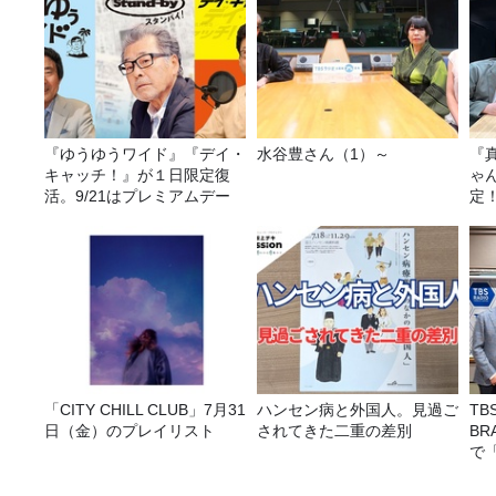
『ゆうゆうワイド』『デイ・
水谷豊さん（1）～
『
キャッチ！』が１日限定復
ゃ
活。9/21はプレミアムデー
定
は
「CITY CHILL CLUB」7月31
ハンセン病と外国人。見過ご
T
日（金）のプレイリスト
されてきた二重の差別
BR
で
画を