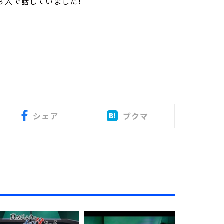
３人で話していました！
シェア
ブクマ