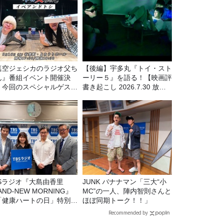
真空ジェシカのラジオ父ち
【後編】宇多丸『トイ・スト
ん』番組イベント開催決
ーリー５』を語る！【映画評
！今回のスペシャルゲスト
書き起こし 2026.7.30 放
、タカアンドトシ！
送】
BSラジオ『大島由香里
JUNK バナナマン「三大“小
AND-NEW MORNING』
MC”の一人、陣内智則さんと
「健康ハートの日」特別企
ほぼ同期トーク！！」
8/10（月）に放送
Recommended by