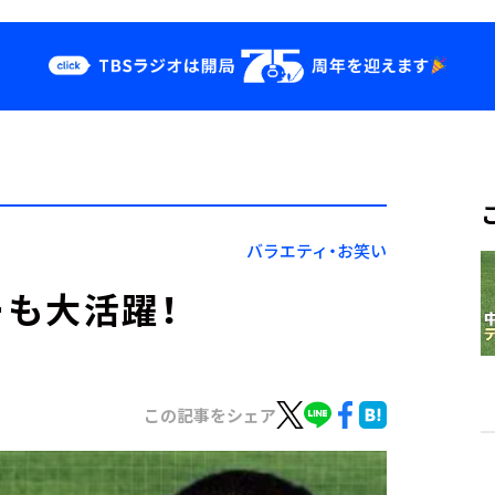
クス
イベント・グッ
ズ
st
YouTube
せ
会社情報
バラエティ・お笑い
も大活躍！
この記事をシェア