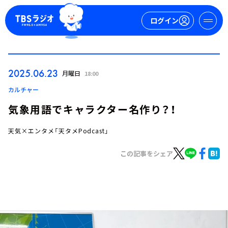
ログイン
マイページ
2025.06.23
月曜日
18:00
新規会員登録
ログイン
カルチャー
気象用語でキャラクター名作り？！
天気×エンタメ「天タメPodcast」
この記事をシェア
今日の番組表
週間番組表
トピックス
TBS Podcast