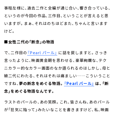
事程左様に、過去二作と全編が通じ合い、響き合っている、
というのが今回の作品、三作目、ということが言えると思
いますが。まぁ、それはのちほどまた、ちゃんと言います
けど。
■女性二代の「断念」の物語
で、二作目の
『Pearl パール』
に話を戻しますと。さっき
言ったように、映画黄金期を思わせる、豪華絢爛な、テク
ニカラー的なカラー画面のなか語られるのはしかし、母と
娘二代にわたる、それはそれは痛ましい……こういうこと
ですね、
夢の断念をめぐる物語。
『Pearl パール』
は、「断
念」をめぐる物語なんです。
ラストのパールの、あの笑顔。これ、皆さんね、あのパール
が「狂気に陥って」みたいなことを書きますけど、私、映画