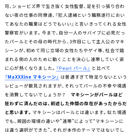
司、ショービズ界で生き抜く女性監督、足を引っ張り合わ
ない夜の仕事の同僚達、『犯人逮捕という職務遂行におい
てあなたの職業はどうでもいい』と言いきってくれる女性
警察官がいます。今まで、自分一人のサバイブに必死だっ
たパールとその母の時代から、3作目にして主人公のマキ
シーンが、初めて同じ立場の女性たちやゲイ等、社会で踏
まれる側の人のために動くことを決心し連帯していく姿
に心が熱くなりました。
『Pearl パール』
と比べて
『MaXXXine マキシーン』
は普通すぎて物足りないという
レビューが散見されますが、それってパールの不幸や境遇
を消費してないでしょうか？
マキシーンがパールほど
狂わずに済んだのは、前述した仲間の存在があったからだ
と思います。
マキシーンはパールとは違います。似た境遇
でも、周囲の環境の違いや"連帯"によって“マキシーンに
は違う選択ができた”、それが本作のテーマではないでし