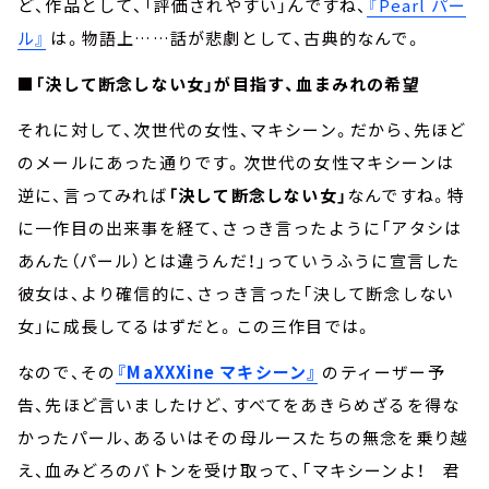
ど、作品として、「評価されやすい」んですね、
『Pearl パー
ル』
は。物語上……話が悲劇として、古典的なんで。
■「決して断念しない女」が目指す、血まみれの希望
それに対して、次世代の女性、マキシーン。だから、先ほど
のメールにあった通りです。次世代の女性マキシーンは
逆に、言ってみれば
「決して断念しない女」
なんですね。特
に一作目の出来事を経て、さっき言ったように「アタシは
あんた（パール）とは違うんだ！」っていうふうに宣言した
彼女は、より確信的に、さっき言った「決して断念しない
女」に成長してるはずだと。この三作目では。
なので、その
『MaXXXine マキシーン』
のティーザー予
告、先ほど言いましたけど、すべてをあきらめざるを得な
かったパール、あるいはその母ルースたちの無念を乗り越
え、血みどろのバトンを受け取って、「マキシーンよ！ 君