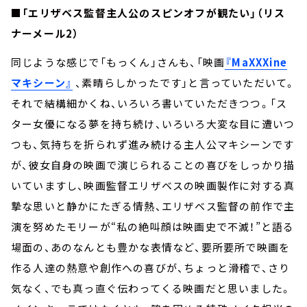
■「エリザベス監督主人公のスピンオフが観たい」（リス
ナーメール2）
同じような感じで「もっくん」さんも、「映画
『MaXXXine
マキシーン』
、素晴らしかったです」と言っていただいて。
それで結構細かくね、いろいろ書いていただきつつ。「ス
ター女優になる夢を持ち続け、いろいろ大変な目に遭いつ
つも、気持ちを折られず進み続ける主人公マキシーンです
が、彼女自身の映画で演じられることの喜びをしっかり描
いていますし、映画監督エリザベスの映画製作に対する真
摯な思いと静かにたぎる情熱、エリザベス監督の前作で主
演を努めたモリーが“私の絶叫顔は映画史で不滅！”と語る
場面の、あのなんとも豊かな表情など、要所要所で映画を
作る人達の熱意や創作への喜びが、ちょっと滑稽で、さり
気なく、でも真っ直ぐ伝わってくる映画だと思いました。