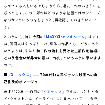
ちゃってる人もいるでしょうから、過去二作のおさらいを
ざっとして、この三部作はどのような位置づけのシリーズ
なのか？というのをちょっと、再確認しておきたいんで
す。
というのも、特に今回の
『MaXXXine マキシーン』
はです
ね、僕個人はやっぱりこれ、単体の作品としてどうこうと
いうよりは、やはり
前二作の流れを受けた三部作完結編、
という色合いが非常に濃い一作だ、
というふうに思います
ので。
■
『X エックス』
—— 70年代独立系ジャンル映画への自
己言及的オマージュ
まず2022年、一作目の
『X エックス』
ですね。もともとタ
イ・ウェストさん、イーライ・ロスに見出されて……タラ