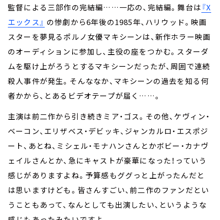
監督による三部作の完結編……一応の、完結編。舞台は
『X
エックス』
の惨劇から6年後の1985年、ハリウッド。映画
スターを夢見るポルノ女優マキシーンは、新作ホラー映画
のオーディションに参加し、主役の座をつかむ。スターダ
ムを駆け上がろうとするマキシーンだったが、周囲で連続
殺人事件が発生。そんななか、マキシーンの過去を知る何
者かから、とあるビデオテープが届く……。
主演は前二作から引き続きミア・ゴス。その他、ケヴィン・
ベーコン、エリザベス・デビッキ、ジャンカルロ・エスポジ
ート、あとね、ミシェル・モナハンさんとかボビー・カナヴ
ェイルさんとか、急にキャストが豪華になった！っていう
感じがありますよね。予算感もググっと上がったんだと
は思いますけども。皆さんすごい、前二作のファンだとい
うこともあって、なんとしても出演したい、というような
感じもあったみたいですよ。