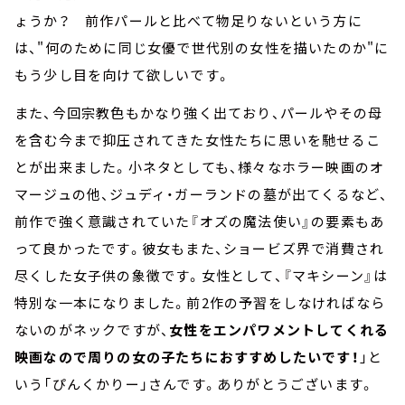
ょうか？ 前作パールと比べて物足りないという方に
は、"何のために同じ女優で世代別の女性を描いたのか"に
もう少し目を向けて欲しいです。
また、今回宗教色もかなり強く出ており、パールやその母
を含む今まで抑圧されてきた女性たちに思いを馳せるこ
とが出来ました。小ネタとしても、様々なホラー映画のオ
マージュの他、ジュディ・ガーランドの墓が出てくるなど、
前作で強く意識されていた『オズの魔法使い』の要素もあ
って良かったです。彼女もまた、ショービズ界で消費され
尽くした女子供の象徴です。女性として、『マキシーン』は
特別な一本になりました。前2作の予習をしなければなら
ないのがネックですが、
女性をエンパワメントしてくれる
映画なので周りの女の子たちにおすすめしたいです！
」と
いう「ぴんくかりー」さんです。ありがとうございます。