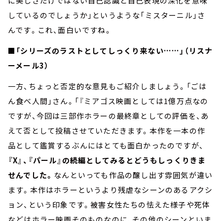
に美しさだけではない自己認識と自己表現の深化を意味
しているのでしょうか」というような「ミスターニル」さ
んです。これ、面白いですね。
■「シリーズのラストとしてしっくり来ない……」（リスナ
ーメール3）
一方、ちょっと否定的な意見もご紹介しましょう。「ごは
ん食べ人間」さん。「『ミアゴス映画としては1億万点なの
ですが、今回は三部作ホラーの最終章としての評価を、あ
えて否として投稿させていただきます。本作を一本の作
品として鑑賞するぶんにはとても面白かったのですが、
『X』、『パール』の続編としてみるとどうもしっくりきま
せんでした。
なんといっても作品の醸し出す雰囲気が違い
ます。本作はホラーというより残虐なシーンのあるアクシ
ョン、という印象です。被害女性たちの怯えた様子や死体
などはホラー映画そのものなのに、その他のシーンといま