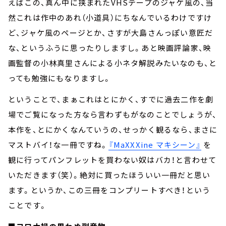
えばこの、真ん中に挟まれたVHSテープのジャケ風の、当
然これは作中のあれ（小道具）にちなんでいるわけですけ
ど、ジャケ風のページとか、さすが大島さんっぽい意匠だ
な、というふうに思ったりしますし。あと映画評論家、映
画監督の小林真里さんによる小ネタ解説みたいなのも、と
っても勉強にもなりますし。
ということで、まぁこれはとにかく、すでに過去二作を劇
場でご覧になった方なら言わずもがなのことでしょうが、
本作を、とにかくなんていうの、せっかく観るなら、まさに
マストバイ！な一冊ですね。
『MaXXXine マキシーン』
を
観に行ってパンフレットを買わない奴はバカ！と言わせて
いただきます（笑）。絶対に買ったほういい一冊だと思い
ます。というか、この三冊をコンプリートすべき！という
ことです。