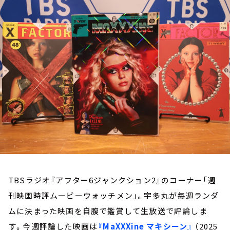
お知らせ
イベント・グッズ
YouTube
会社情報
TBSラジオ『アフター6ジャンクション2』のコーナー「週
刊映画時評ムービーウォッチメン」。宇多丸が毎週ランダ
ムに決まった映画を自腹で鑑賞して生放送で評論しま
す。今週評論した映画は
『MaXXXine マキシーン』
（2025