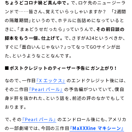
ちょうどコロナ禍ど真ん中で。
で、ロケ先のニュージーラ
ンドで……皆さん、覚えていらっしゃいますか？ 「2週間
の隔離期間」というので、ホテルに缶詰めになっていると
きに、「まぁどうせだったら」っていうんで、
その前日談の
脚本をもう一個、仕上げて。
で、さすがA24というべきか、
すぐに「面白いんじゃない？」ってなってGOサインが出
た、というようなことなんです。
■ポストクレジットのティーザー予告にガン上がり！
なので、一作目
『X エックス』
のエンドクレジット後には、
その二作目
『Pearl パール』
の予告編がついていて、僕自
身ド肝を抜かれた、という話を、前述の評のなかでもして
おります。
で、その
『Pearl パール』
のエンドロール後にも、アメリカ
の一部劇場では、今回の三作目
『MaXXXine マキシーン』