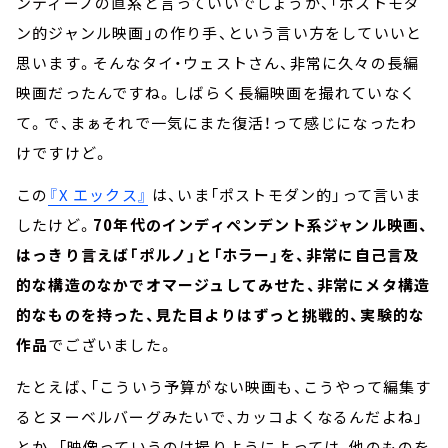
ンティーノの直系と言っていいでしょうか、「ポストモダ
ン的ジャンル映画」の作り手、という言い方をしていいと
思います。そんなタイ・ウェストさん、非常に久々の長編
映画だったんですね。しばらく長編映画を撮れていなく
て。で、まぁそれで一気にまた復活！って感じになったわ
けですけど。
この
『X エックス』
は、いま「ポストモダン的」って言いま
したけど。
70年代のインディペンデント系ジャンル映画、
はっきり言えば「ポルノ」と「ホラー」を、非常に自己言及
的な構造のなかでオマージュしてみせた、非常にメタ構造
的なものを持った、見た目よりはずっと挑戦的、実験的な
作品
でございました。
たとえば、「こういう予算がない映画も、こうやって編集す
るとヌーベルバーグみたいで、カッコよくなるんだよね」
とか、「映像っていうのは撮りようによっては、他のものを