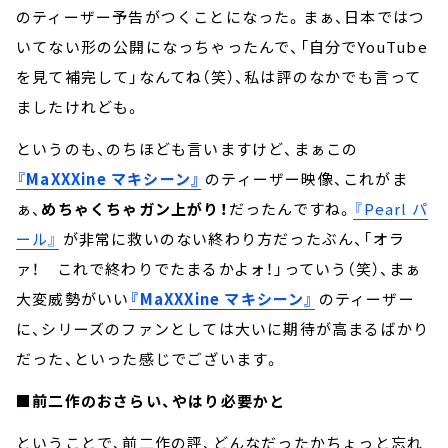
のティーザー予告がつくことになった。まぁ、日本ではつ
いてない形の公開になっちゃったんで、「自分でYouTube
を見て補完して」なんてね（笑）、私は評のなかでも言って
ましたけれども。
というのも、のちほども言いますけど、まぁこの
『MaXXXine マキシーン』
のティーザー映像、これがま
ぁ、
めちゃくちゃガン上がり！
だったんですね。
『Pearl パ
ール』
が非常に救いのない終わり方だったぶん、「オラ
ァ！ これで終わりでたまるかよォ！」っていう（笑）、まぁ
大変威勢がいい
『MaXXXine マキシーン』
のティーザー
に、シリーズのファンとしては大いに期待が高まるばかり
だった、といった感じでございます。
■前二作のおさらい、やはり必要かと
ということで、前二作の評、どんなだったかちょっと忘れ