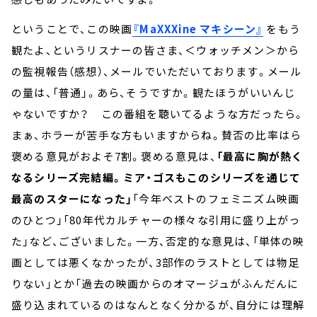
ということで、この映画
『MaXXXine マキシーン』
をもう
観たよ、というリスナーの皆さま、＜ウォッチメン＞から
の監視報告（感想）、メールでいただいております。メール
の量は、「普通」。あら、そうですか。観たほうがいいんじ
ゃないですか？ この番組を聴いてるような方だったら。
まぁ、ホラーが苦手な方もいますからね。賛否の比率はら
褒める意見がおよそ7割。褒める意見は、
「最高に胸が熱く
なるシリーズ完結編。ミア・ゴスもこのシリーズを通じて
最高のスターになった」
「今年ベストのフェミニズム映画
のひとつ」「80年代カルチャーの様々な引用に盛り上がっ
た」など、ございました。一方、否定的な意見は、「単体の映
画としては悪くなかったが、3部作のラストとしては物足
りない」とか「過去の映画からのオマージュがふんだんに
盛り込まれているのはなんとなく分かるが、自分には理解