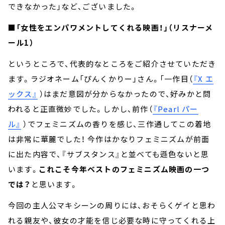
できなかった」など、ございました。
■「女性をエンパワメントしてくれる映画！」（リスナーメ
ール1）
というところで、代表的なところをご紹介させていただき
ます。ラジオネーム「ぴんくかりー」さん。「一作目（
『X エ
ックス』
）はまだ意図が分からなかったので、好みかと問
われると正直微妙でした。しかし、前作（
『Pearl パー
ル』
）でフェミニズムの香りを感じ、三作通してこの着地
は非常に華麗でした！ 今作はかなりフェミニズムが前面
に出た内容で、『サブスタンス』と並べても遜色ないと思
います。
これこそ今年ベストのフェミニズム映画の一つ
では？
と思います。
今回の主人公マキシーンの周りには、おそらくゲイと思わ
れる親友や、彼女の才能を信じ必要な時に守ってくれる上