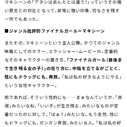
マキシーンの「アタシはあんたとは違う！」っていうその強
い意志との対比となって、非常に強い印象、切なさを残す
一作でもあった。
■ジャンル批評的ファイナルガール＝マキシーン
またその、マキシーンという主人公像。かつてのジャンル
映画としてのホラー、スラッシャー・ムービーの、定番的
なそのキャラクターの置き方、
「ファイナルガール（最後ま
で生き残る女の子）」の在り方に、中指を立てるがごとく、
性にもドラッグにも、奔放。
「私は私の好きなようにやる」
という女性キャラクター。
前であれば、そういう性的にも……まぁなんていうか、「貞
淑」みたいなね、「いい子」が生き残る、みたいなものが定
番だったのに対して、「はぁ？」みたいな。もう全然、性に
もドラッグにも、ガンガン奔放、みたいな人。「私は私の好