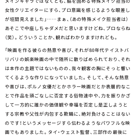
メインキャラではなくとも、脇を固める特殊メイク担当の
女性クリエイターにすら、プロ意識を感じるような眼差し
が垣間見えました」……まぁ、（あの特殊メイク担当者は）
あそこで中座しちゃダメだと思いますけどね、プロならね
（笑）。どういうことか、観ればわかりますけれども。
「映画を作る彼らの熱意や喜び、それが80年代テイストバ
リバリの娯楽映画の中で随所に散りばめられており、それ
は本作の主題ではないものの、我々観客の胸にそっと響い
てくるような作りになっていました。そして、そんな熱意
や喜びは、ポルノ女優だとかホラー映画だとか表層的なこ
とで作品を頭ごなしに否定する俗物連中や、力を振りかざ
して一方的に誰かの価値観や幸福を否定し是正しようと
する宗教や父性が内包する欺瞞に、絶対負けることはない
のです！というメッセージすら伝わるようなパワフルな映
画でもありました。タイ・ウェスト監督、三部作の最後に