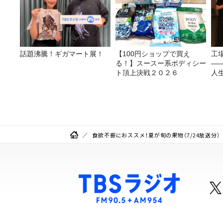
話題沸騰！ギガマート展！
【100円ショップで買え
工
る！】スースー系ボディシー
—
ト頂上決戦２０２６
人
食欲不振におススメ！夏が旬の果物（7/24放送分）