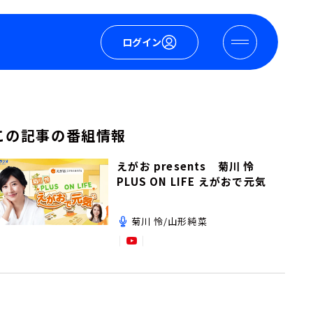
ログイン
この記事の番組情報
えがお presents 菊川 怜
PLUS ON LIFE えがおで元気
菊川 怜/山形純菜