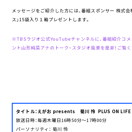
メッセージをご紹介した方には、番組スポンサー 株式会
ス」15袋入り１箱プレゼントします。
※TBSラジオ公式YouTubeチャンネルに、番組紹介
ント山形純菜アナのトーク・スタジオ風景を是非！ご覧く
タイトル：えがお presents 菊川 怜 PLUS ON L
放送日時：毎週木曜日16時50分～17時00分
パーソナリティ： 菊川 怜