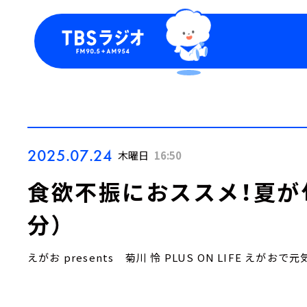
今日の番組表
トピッ
週間番組表
TBS
Podca
お知ら
2025.07.24
木曜日
16:50
食欲不振におススメ！夏が旬
分）
えがお presents 菊川 怜 PLUS ON LIFE えがおで元