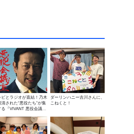
レビとラジオが直結！乃木
ダーリンハニー吉川さんに、
粛清された“悪役たち”が集
こねくと！
る『VIVANT 悪役会議
7/26(日)23時スタート！