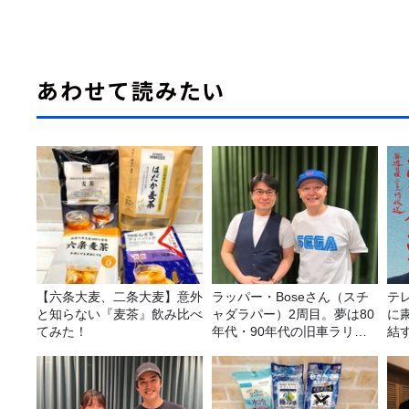
あわせて読みたい
【六条大麦、二条大麦】意外
ラッパー・Boseさん（スチ
テ
と知らない『麦茶』飲み比べ
ャダラパー）2周目。夢は80
に
てみた！
年代・90年代の旧車ラリ
結す
ー！
室』