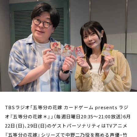
お知らせ
イベント・グッズ
YouTube
会社情報
TBSラジオ「五等分の花嫁 カードゲーム presents ラジ
オ『五等分の花嫁＊』」（毎週日曜日20:35～21:00放送）6月
22日(日)、29日(日)のゲストパーソナリティはTVアニメ
『五等分の花嫁』シリーズで中野二乃役を務める声優・竹