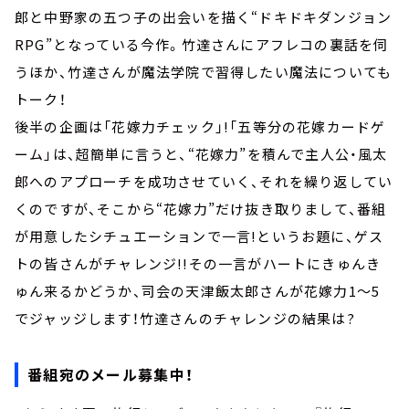
郎と中野家の五つ子の出会いを描く“ドキドキダンジョン
RPG”となっている今作。竹達さんにアフレコの裏話を伺
うほか、竹達さんが魔法学院で習得したい魔法についても
トーク！
後半の企画は「花嫁力チェック」!「五等分の花嫁カードゲ
ーム」は、超簡単に言うと、“花嫁力”を積んで主人公・風太
郎へのアプローチを成功させていく、それを繰り返してい
くのですが、そこから“花嫁力”だけ抜き取りまして、番組
が用意したシチュエーションで一言!というお題に、ゲス
トの皆さんがチャレンジ!!その一言がハートにきゅんき
ゅん来るかどうか、司会の天津飯太郎さんが花嫁力1～5
でジャッジします！竹達さんのチャレンジの結果は?
番組宛のメール募集中！