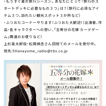
・もうすぐ夏の旅行シーズン。あなたにとって『旅行のス
タートデッキに必要なもの３つ』は？（旅行に必須なアイ
テム３つ、訪れたい観光スポット３か所など）
・ふつおたコーナーやります！ふつおた大歓迎！（出演者、作
品・各キャラクターへの想い、「五等分の花嫁 カードゲー
ム」関連のお便りなど）
上杉風太郎役・松岡禎丞さん回宛てのメールを受付中。
宛先:5Hanayome_radio@tbs.co.jp