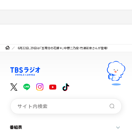
6月22日、29日は『五等分の花嫁＊』中野二乃役・竹達彩奈さんが登場!
番組表