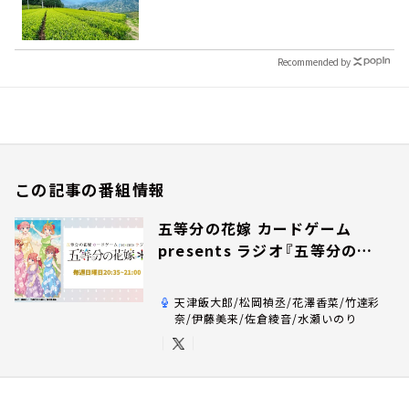
Recommended by
この記事の番組情報
五等分の花嫁 カードゲーム
presents ラジオ『五等分の花
嫁＊』
天津飯大郎/松岡禎丞/花澤香菜/竹達彩
奈/伊藤美来/佐倉綾音/水瀬いのり