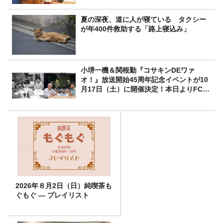
夏の深夜、道に人が寝ている タクシー
が年400件救助する「路上寝込み」
小堺一機＆関根勤『コサキンDEワァ
オ！』放送開始45周年記念イベントが10
月17日（土）に開催決定！本日よりFC先
行受付スタート！
2026年８月2日（日）純喫茶も
ぐもぐ ― プレイリスト