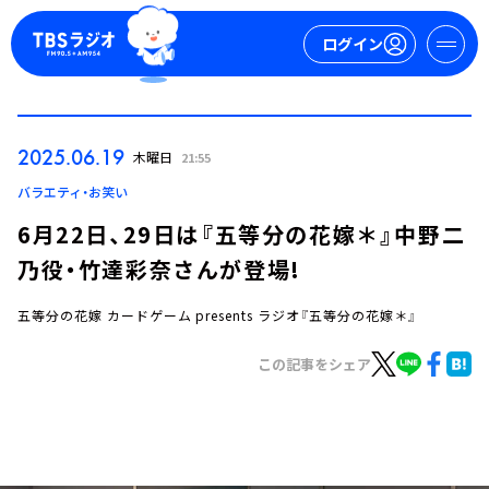
ログイン
マイページ
2025.06.19
木曜日
21:55
新規会員登録
ログイン
バラエティ・お笑い
6月22日、29日は『五等分の花嫁＊』中野二
乃役・竹達彩奈さんが登場!
五等分の花嫁 カードゲーム presents ラジオ『五等分の花嫁＊』
この記事をシェア
今日の番組表
週間番組表
トピックス
TBS Podcast