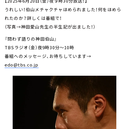
【2025年6月20日（金）夜９時30分放送！】
うれしい！伯山メチャクチャほめられました！何をほめら
れたのか？詳しくは番組で！
（写真→神田愛山先生の半生記が出ました！）
『問わず語りの神田伯山』
TBSラジオ（金）夜9時30分～10時
番組へのメッセージ、お待ちしています
→
edo@tbs.co.jp