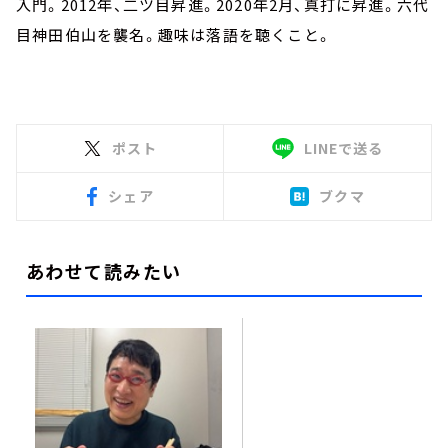
入門。2012年、二ツ目昇進。2020年2月、真打に昇進。六代
目神田伯山を襲名。趣味は落語を聴くこと。
ポスト
LINEで送る
シェア
ブクマ
あわせて読みたい