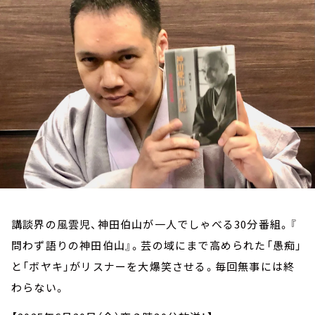
お知らせ
イベント・グッズ
YouTube
会社情報
講談界の風雲児、神田伯山が一人でしゃべる30分番組。『
問わず語りの神田伯山』。芸の域にまで高められた「愚痴」
と「ボヤキ」がリスナーを大爆笑させる。毎回無事には終
わらない。