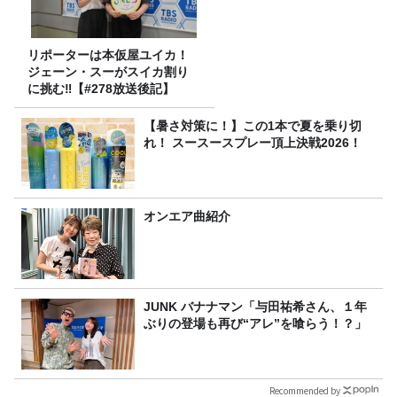
リポーターは本仮屋ユイカ！
ジェーン・スーがスイカ割り
に挑む‼【#278放送後記】
【暑さ対策に！】この1本で夏を乗り切
れ！ スースースプレー頂上決戦2026！
オンエア曲紹介
JUNK バナナマン「与田祐希さん、１年
ぶりの登場も再び“アレ”を喰らう！？」
Recommended by