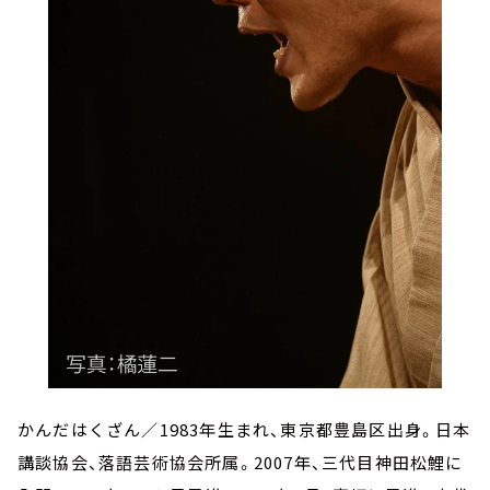
かんだはくざん／1983年生まれ、東京都豊島区出身。日本
講談協会、落語芸術協会所属。2007年、三代目神田松鯉に