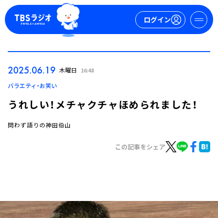
ログイン
マイページ
2025.06.19
木曜日
16:48
新規会員登録
ログイン
バラエティ・お笑い
うれしい！メチャクチャほめられました！
問わず語りの神田伯山
この記事をシェア
今日の番組表
週間番組表
トピックス
TBS Podcast