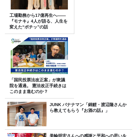
工場勤務から17億再生へ——
『モナキ』4人が語る、人生を
変えた“ポチッ”の話
「国民投票法改正案」が衆議
院を通過。 憲法改正手続きは
このまま進むのか？
JUNK バナナマン「錦鯉・渡辺隆さんか
ら教えてもらう『お酒の話』」
美輪明宏さんへの感謝と平和への思いを