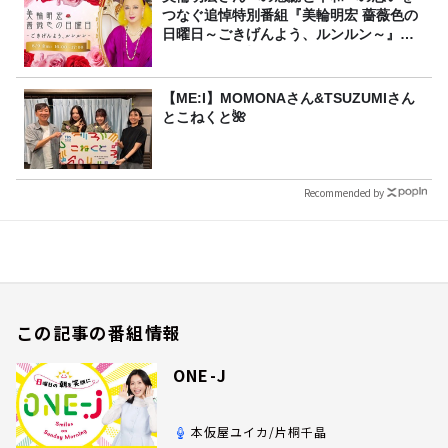
つなぐ追悼特別番組『美輪明宏 薔薇色の
日曜日～ごきげんよう、ルンルン～』
8/9（日）16時放送
【ME:I】MOMONAさん&TSUZUMIさん
とこねくと🌺
Recommended by
この記事の番組情報
ONE-J
本仮屋ユイカ/片桐千晶