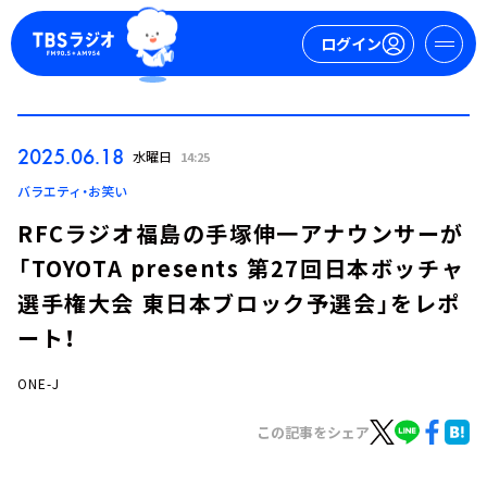
ログイン
マイページ
2025.06.18
水曜日
14:25
新規会員登録
ログイン
バラエティ・お笑い
RFCラジオ福島の手塚伸一アナウンサーが
「TOYOTA presents 第27回日本ボッチャ
選手権大会 東日本ブロック予選会」をレポ
ート！
ONE-J
今日の番組表
週間番組表
この記事をシェア
トピックス
TBS Podcast