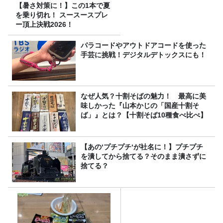
【暑さ対策に！】この1本で夏
を乗り切れ！ スースースプレ
ー頂上決戦2026！
パラコードやアウトドアコードを使った
手芸に挑戦！デジタルデトックスにも！
なぜ人気？十割そばの魅力！ 最高に美
味しかった『山本かじの「国産十割そ
ば」』とは？【十割そば10種食べ比べ】
【あの‘プチプチ‘が社名に！】プチプチ
を潰してから捨てる？そのまま潰さずに
捨てる？