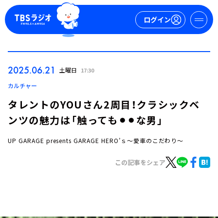
ログイン
マイページ
2025.06.21
土曜日
17:30
新規会員登録
ログイン
カルチャー
タレントのYOUさん2周目！クラシックベ
ンツの魅力は「触っても⚫︎⚫︎な男」
UP GARAGE presents GARAGE HERO’ｓ～愛車のこだわり～
この記事をシェア
今日の番組表
週間番組表
トピックス
TBS Podcast