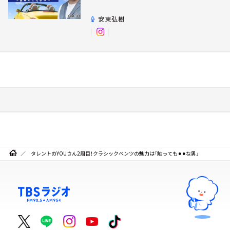
だわり～
安東弘樹
タレントのYOUさん2周目！クラシックベンツの魅力は「触っても⚫︎⚫︎な男」