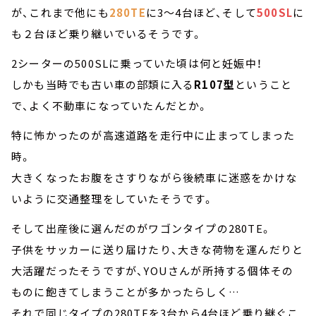
が、これまで他にも
280TE
に3～4台ほど、そして
500SL
に
も２台ほど乗り継いでいるそうです。
2シーターの500SLに乗っていた頃は何と妊娠中！
しかも当時でも古い車の部類に入る
R107型
ということ
で、よく不動車になっていたんだとか。
特に怖かったのが高速道路を走行中に止まってしまった
時。
大きくなったお腹をさすりながら後続車に迷惑をかけな
いように交通整理をしていたそうです。
そして出産後に選んだのがワゴンタイプの280TE。
子供をサッカーに送り届けたり、大きな荷物を運んだりと
大活躍だったそうですが、YOUさんが所持する個体その
ものに飽きてしまうことが多かったらしく…
それで同じタイプの280TEを3台から4台ほど乗り継ぐこ