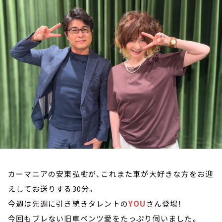
お知らせ
イベント・グッズ
YouTube
会社情報
カーマニアの安東弘樹が、これまた車が大好きな方をお迎
えしてお送りする30分。
今週は先週に引き続きタレントの
YOU
さん登場！
今回もブレない旧車ベンツ愛をたっぷり伺いました。