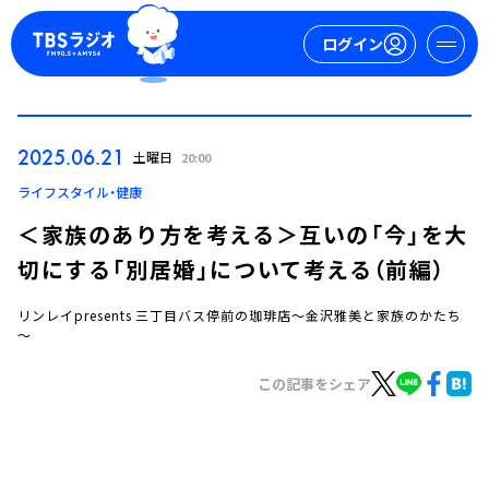
ログイン
マイページ
2025.06.21
土曜日
20:00
新規会員登録
ログイン
ライフスタイル・健康
＜家族のあり方を考える＞互いの「今」を大
切にする「別居婚」について考える（前編）
リンレイpresents 三丁目バス停前の珈琲店～金沢雅美と家族のかたち
～
この記事をシェア
今日の番組表
週間番組表
トピックス
TBS Podcast