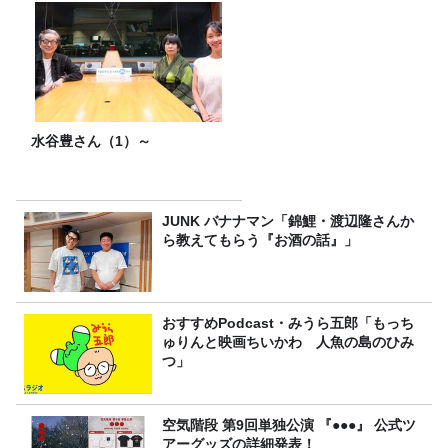
水谷豊さん（1）～
JUNK バナナマン「錦鯉・渡辺隆さんか
ら教えてもらう『お酒の話』」
おすすめPodcast・みうら五郎「もっち
ゅりんと映画ちいかわ 人魚の島のひみ
つ」
空気階段 第9回単独公演 『●●●』 公式ツ
アーグッズの詳細発表！