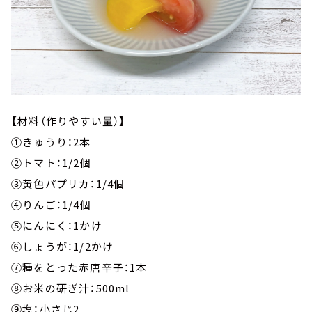
【材料（作りやすい量）】
①きゅうり：2本
②トマト：1/2個
③黄色パプリカ：1/4個
④りんご：1/4個
⑤にんにく：1かけ
⑥しょうが：1/2かけ
⑦種をとった赤唐辛子：1本
⑧お米の研ぎ汁：500ml
⑨塩：小さじ2