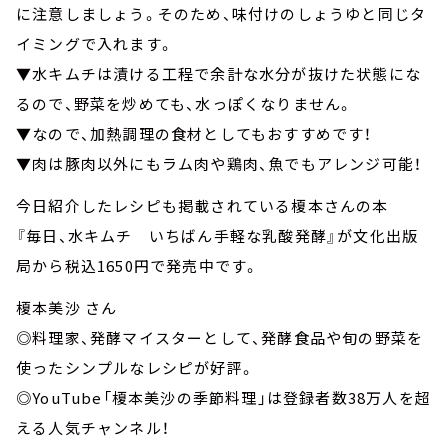
に注意しましょう。そのため、味付けのしょうゆと同じタ
イミングで入れます。
▼水キムチは漬ける工程で余計な水分が抜けた状態にな
るので、野菜を炒めても、水っぽくなりません。
▼なので、加熱調理の食材としてもおすすめです！
▼肉は豚肉以外にもラム肉や鶏肉、魚でもアレンジ可能！
今日紹介したレシピも掲載されている榎本さんの本
『毎日、水キムチ いちばん手軽な乳酸発酵』が文化出版
局から税込1650円で発売中です。
榎本美沙 さん
◎料理家、発酵マイスターとして、発酵食品や旬の野菜を
使ったシンプルなレシピが好評。
◎YouTube「榎本美沙の季節料理」は登録者数38万人を超
える人気チャンネル！