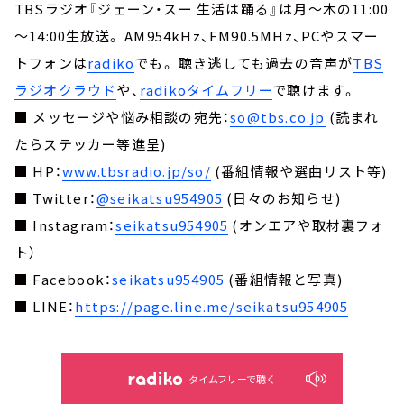
TBSラジオ『ジェーン・スー 生活は踊る』は月～木の11:00
～14:00生放送。 AM954kHz、FM90.5MHz、PCやスマー
トフォンは
radiko
でも。 聴き逃しても過去の音声が
TBS
ラジオクラウド
や、
radikoタイムフリー
で聴けます。
■ メッセージや悩み相談の宛先：
so@tbs.co.jp
(読まれ
たらステッカー等進呈)
■ HP：
www.tbsradio.jp/so/
(番組情報や選曲リスト等)
■ Twitter：
@seikatsu954905
(日々のお知らせ)
■ Instagram：
seikatsu954905
(オンエアや取材裏フォ
ト）
■ Facebook：
seikatsu954905
(番組情報と写真)
■ LINE：
https://page.line.me/seikatsu954905
タイムフリーで聴く