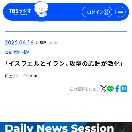
ログイン
マイページ
2025.06.16
月曜日
21:00
新規会員登録
ログイン
社会・政治・経済
「イスラエルとイラン、攻撃の応酬が激化」
荻上チキ・ Session
この記事をシェア
今日の番組表
週間番組表
トピックス
TBS Podcast