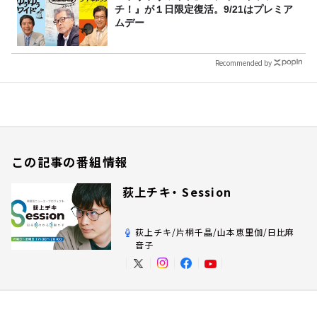
チ！』が１日限定復活。9/21はプレミア
ムデー
Recommended by
この記事の番組情報
荻上チキ・ Session
荻上チキ/片桐千晶/山本恵里伽/日比麻
音子