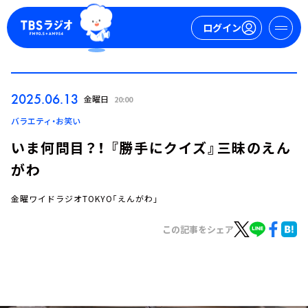
ログイン
マイページ
2025.06.13
金曜日
20:00
新規会員登録
ログイン
バラエティ・お笑い
いま何問目？！ 『勝手にクイズ』三昧のえん
がわ
金曜ワイドラジオTOKYO「えんがわ」
この記事をシェア
今日の番組表
週間番組表
トピックス
TBS Podcast