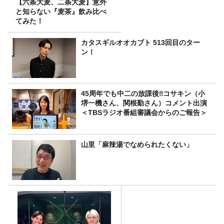
【六条大麦、二条大麦】意外
と知らない『麦茶』飲み比べ
てみた！
カタスギルオオカブト 513回目のター
ン！
45周年でも中二の放課後‼コサキン（小
堺一機さん、関根勤さん）コメント出演
＜TBSラジオ番組審議会からのご報告＞
山里「麻辣湯でなめられたくない」