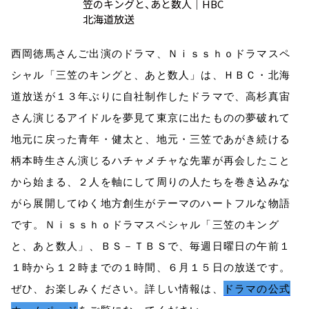
西岡徳馬さんご出演のドラマ、Ｎｉｓｓｈｏドラマスペ
シャル「三笠のキングと、あと数人」は、ＨＢＣ・北海
道放送が１３年ぶりに自社制作したドラマで、高杉真宙
さん演じるアイドルを夢見て東京に出たものの夢破れて
地元に戻った青年・健太と、地元・三笠であがき続ける
柄本時生さん演じるハチャメチャな先輩が再会したこと
から始まる、２人を軸にして周りの人たちを巻き込みな
がら展開してゆく地方創生がテーマのハートフルな物語
です。Ｎｉｓｓｈｏドラマスペシャル「三笠のキング
と、あと数人」、ＢＳ－ＴＢＳで、毎週日曜日の午前１
１時から１２時までの１時間、６月１５日の放送です。
ぜひ、お楽しみください。詳しい情報は、
ドラマの公式