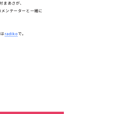
村まあさが、
コメンテーターと一緒に
トは
radiko
で。