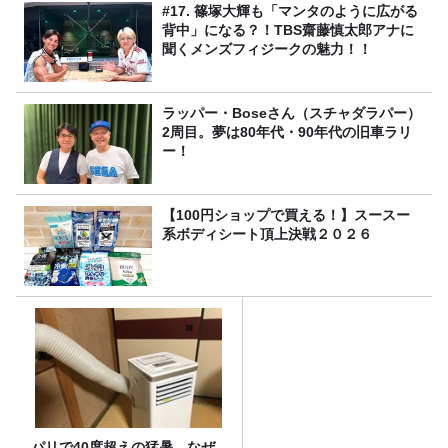
#17. 篠塚大輝も「マンタのように広がる
背中」になる？！TBS齋藤慎太郎アナに
聞くメンズフィジークの魅力！！
ラッパー・Boseさん（スチャダラパー）
2周目。夢は80年代・90年代の旧車ラリ
ー！
【100円ショップで買える！】スースー
系ボディシート頂上決戦２０２６
パリで40度超えの猛暑…なぜ