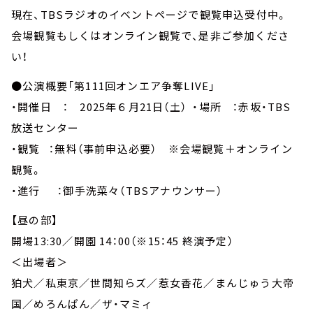
現在、TBSラジオのイベントページで観覧申込受付中。
会場観覧もしくはオンライン観覧で、是非ご参加くださ
い！
●公演概要「第111回オンエア争奪LIVE」
・開催日 ： 2025年６月21日（土） ・場所 ：赤坂・TBS
放送センター
・観覧 ：無料（事前申込必要） ※会場観覧＋オンライン
観覧。
・進行 ：御手洗菜々（TBSアナウンサー）
【昼の部】
開場13:30／開園 14：00（※15：45 終演予定）
＜出場者＞
狛犬／私東京／世間知らズ／惹女香花／まんじゅう大帝
国／めろんぱん／ザ・マミィ