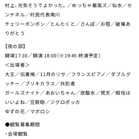
村上、元気そうでよかった。／めっちゃ最高ズ／仙水／セ
ンチネル／村民代表南川
チェリーボンボン／とんたくと／さんぽ／お宿／破壊あ
りがとう
【夜の部】
開場17:30／開演 18:00（※19:45 終演予定）
＜出場者＞
大王／伝書鳩／11月のリサ／フランスピアノ／ダブルグ
ッチー／ブリキカラス／共犯者
ガールズナイト／あおいちゃん／炭酸水／梵天／相性は
いいよね／豆鉄砲／ジグロポッカ
ゆずの花／マボロシ
●観覧募集期間
・会場観覧