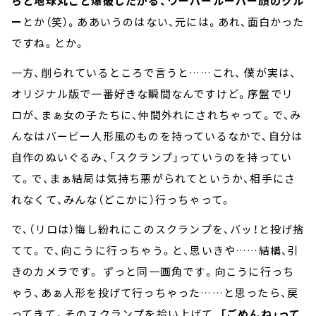
らと地球丸ごと爆破したがる、ウーパールーパー顔のクル
ー
とか（笑）。ああいうのはない、元には。あれ、面白かった
ですね。とか。
一方、削られているところで言うと……これ、 僕が実は、
オリジナル版で一番好きな瞬間なんですけど。序盤でリ
ロが、まぁ女の子たちに、仲間外れにされちゃって。で、み
んなはバービー人形風のものを持っているなかで、自分は
自作のぬいぐるみ、「スクランプ」っていうのを持ってい
て。で、まぁ結局は気持ち悪がられてというか、相手にさ
れなくて、みんな（どこかに）行っちゃって。
で、（リロは）悔し紛れにこのスクランプを、バッ！と投げ捨
てて。で、向こうに行っちゃう。と、思いきや……結構、引
きのカメラです。 ずっと同一画角です。向こうに行っち
ゃう、あぁ人形を投げて行っちゃった……と思ったら、戻
ってきて。そのスクランプを拾い上げて、
「ごめんね」って