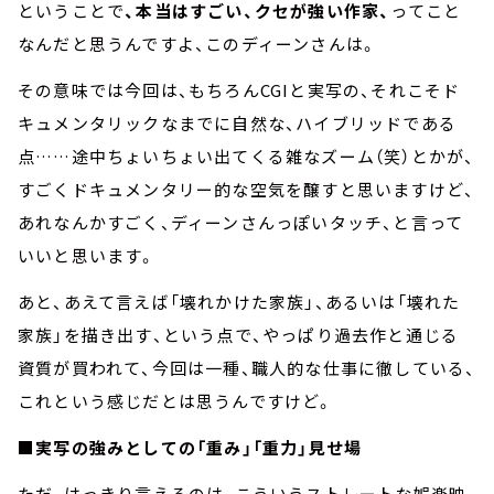
ということで
、本当はすごい、クセが強い作家、
ってこと
なんだと思うんですよ、このディーンさんは。
その意味では今回は、もちろんCGIと実写の、それこそド
キュメンタリックなまでに自然な、ハイブリッドである
点……途中ちょいちょい出てくる雑なズーム（笑）とかが、
すごくドキュメンタリー的な空気を醸すと思いますけど、
あれなんかすごく、ディーンさんっぽいタッチ、と言って
いいと思います。
あと、あえて言えば「壊れかけた家族」、あるいは「壊れた
家族」を描き出す、という点で、やっぱり過去作と通じる
資質が買われて、今回は一種、職人的な仕事に徹している、
これという感じだとは思うんですけど。
■実写の強みとしての「重み」「重力」見せ場
ただ、はっきり言えるのは、こういうストレートな娯楽映