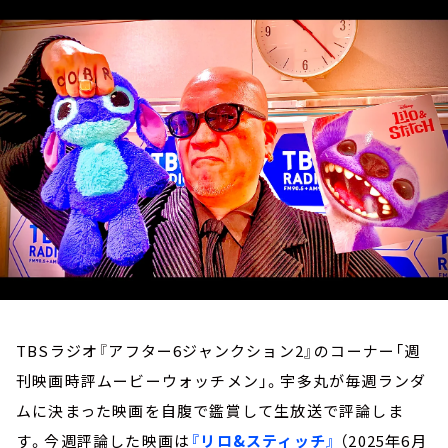
お知らせ
イベント・グッズ
YouTube
会社情報
TBSラジオ『アフター6ジャンクション2』のコーナー「週
刊映画時評ムービーウォッチメン」。宇多丸が毎週ランダ
ムに決まった映画を自腹で鑑賞して生放送で評論しま
す。今週評論した映画は
『リロ&スティッチ』
（2025年6月