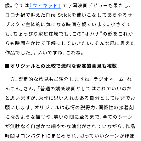
歳。今では
『ウィキッド』
で字幕映画デビューも果たし、
コロナ禍で迎えたFire Stickを使いこなしてあらゆるサ
ブスクで主体的に気になる映画を観ています。小さくて
も、ちょっぴり家庭崩壊でも、この“オハナ”の形をこれか
らも時間をかけて正解にしていきたい、そんな風に思えた
作品でした」。いいですね、これね。
■オリジナルとの比較で激烈な否定的意見も複数
一方、否定的な意見もご紹介しますね。ラジオネーム「れ
んこん」さん。「普通の娯楽映画としてはこれでいいのだ
と思いますが、原作に思い入れのある自分としては非でお
願いします。オリジナルは心情の説得力、関係性の接着剤
になるような描写や、笑いの間に至るまで、全てのシーン
が無駄なく自然かつ細やかな演出がされていながら、作品
時間はコンパクトにまとめられ、切っていいシーンがほぼ