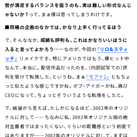
勢が満足するバランスを狙うのも、実は難しい形式なんじ
ゃないか？
って、まぁ僕は思ってしまうわけです。
■同種の企画のなかでは、かなり上手く行ってるほう
で、そんななか、
成績も評判も、これはかなりいいほうに
入ると言ってよかろう……
なのが、今回の
『リロ&スティ
ッチ』
リメイクです。特にアメリカではもう、爆ヒット中
なんで、本当に。配信作品だったのを、（内部試写での）評
判を受けて転換した、というね。まぁ
『モアナ2』
ともちょ
っと似たような感じですかね。ボブ・アイガーがね、再び
CEOになって、ちょっとそういうような転換をしたと。
で、結論から言えば、たしかになるほど、2002年のオリジ
ナルに対して──ちなみに私、2002年オリジナル版の絶
対主義者ではまったくない、ぐらいの距離感という前提で
はありますが──2002年のオリジナルに対して、まずは