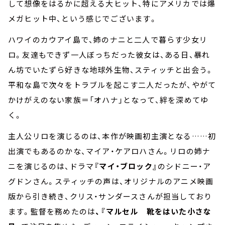
して想像をはるかに超える大ヒット、特にアメリカでは爆
メガヒット中、という感じでございます。
ハワイのカウアイ島で、姉のナニと二人で暮らす少女リ
ロ。友達もできず一人ぼっちだった彼女は、ある日、暴れ
ん坊でいたずら好きな地球外生物、スティッチと出会う。
平和な島で次々をトラブルを起こす二人だったが、やがて
かけがえのない家族＝「オハナ」となって、絆を深めてゆ
く。
主人公リロを演じるのは、本作が映画初主演となる……初
出演でもあるのかな、マイア・ケアロハさん。リロの姉ナ
ニを演じるのは、ドラマ
『マイ・ブロック』
のシドニー・ア
グドンさん。スティッチの声は、オリジナルのアニメ映画
版から引き続き、クリス・サンダースさんが担当しており
ます。監督を務めたのは
、『マルセル 靴をはいた小さな