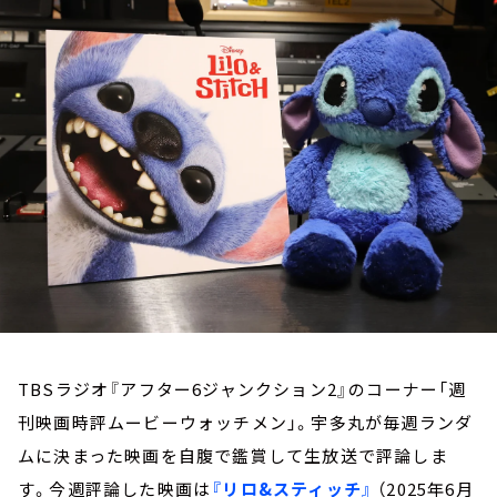
お知らせ
イベント・グッズ
YouTube
会社情報
TBSラジオ『アフター6ジャンクション2』のコーナー「週
刊映画時評ムービーウォッチメン」。宇多丸が毎週ランダ
ムに決まった映画を自腹で鑑賞して生放送で評論しま
す。今週評論した映画は
『リロ&スティッチ』
（2025年6月