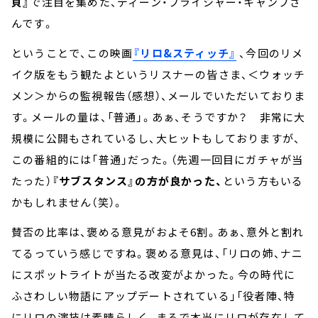
貝』
で注目を集めた、ディーン・フライシャー・キャンプさ
んです。
ということで、この映画
『リロ&スティッチ』
、今回のリメ
イク版をもう観たよというリスナーの皆さま、＜ウォッチ
メン＞からの監視報告（感想）、メールでいただいておりま
す。メールの量は、「普通」。あぁ、そうですか？ 非常に大
規模に公開もされているし、大ヒットもしておりますが、
この番組的には「普通」だった。（先週一回目にガチャが当
たった）
『サブスタンス』の方が良かった、
という方もいる
かもしれません（笑）。
賛否の比率は、褒める意見がおよそ6割。あぁ、意外と割れ
てるっていう感じですね。褒める意見は、「リロの姉、ナニ
にスポットライトが当たる改変がよかった。今の時代に
ふさわしい物語にアップデートされている」「役者陣、特
にリロの演技は素晴らしく、まるで本当にリロが存在して