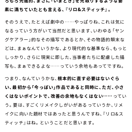
ろもろ先進的、まさに「いまどき」を先取りするような要
素に満ちていたとも言える、『リロ&スティッチ』。
そのうえで、たとえば劇中の……やっぱりね、これは気に
なるっていう方がいて当然だと思います、いわゆる「ヤン
グケアラー」的なその描写であるとか、その物語的顛末な
どは、まぁなんていうかな、より現代的な基準なら、もっと
しっかり、さらに現実に即した、当事者たちに配慮した描
写も、まぁできるよな……っていう余地もあってですね。
つまり、なんていうかな、
根本的に直す必要はないぐら
い、最初から「今っぽい」作品であると同時に、ただ、小さ
くはないポイントで、改善の余地もなくはない……
ってい
う。要は、すごくリメイクしがいがあるっていうか、リメ
イクに向いた題材ではあったと思うんですね、『リロ&ス
ティッチ』はね。ということだと思います。