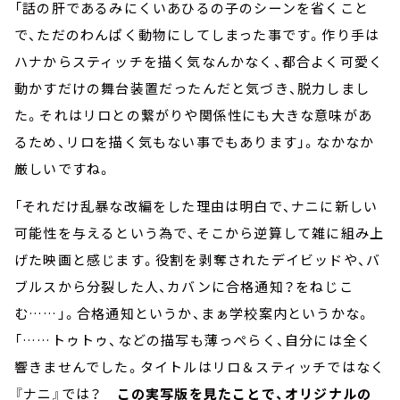
「話の肝であるみにくいあひるの子のシーンを省くこと
で、ただのわんぱく動物にしてしまった事です。作り手は
ハナからスティッチを描く気なんかなく、都合よく可愛く
動かすだけの舞台装置だったんだと気づき、脱力しまし
た。それはリロとの繋がりや関係性にも大きな意味があ
るため、リロを描く気もない事でもあります」。なかなか
厳しいですね。
「それだけ乱暴な改編をした理由は明白で、ナニに新しい
可能性を与えるという為で、そこから逆算して雑に組み上
げた映画と感じます。役割を剥奪されたデイビッドや、バ
ブルスから分裂した人、カバンに合格通知？をねじこ
む……」。合格通知というか、まぁ学校案内というかな。
「……トゥトゥ、などの描写も薄っぺらく、自分には全く
響きませんでした。タイトルはリロ＆スティッチではなく
『ナニ』では？
この実写版を見たことで、オリジナルの