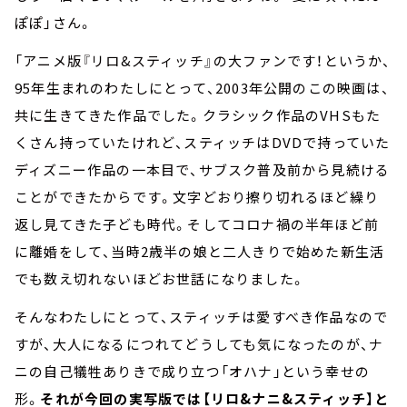
ぽぽ」さん。
「アニメ版『リロ&スティッチ』の大ファンです！というか、
95年生まれのわたしにとって、2003年公開のこの映画は、
共に生きてきた作品でした。クラシック作品のVHSもた
くさん持っていたけれど、スティッチはDVDで持っていた
ディズニー作品の一本目で、サブスク普及前から見続ける
ことができたからです。文字どおり擦り切れるほど繰り
返し見てきた子ども時代。そしてコロナ禍の半年ほど前
に離婚をして、当時2歳半の娘と二人きりで始めた新生活
でも数え切れないほどお世話になりました。
そんなわたしにとって、スティッチは愛すべき作品なので
すが、大人になるにつれてどうしても気になったのが、ナ
ニの自己犠牲ありきで成り立つ「オハナ」という幸せの
形。
それが今回の実写版では【リロ&ナニ&スティッチ】と