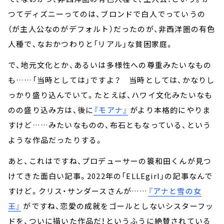
つてディズニーってのは、ブロンドで白人でっていうの
（が主人公なのがデフォルト）だったのが、非西洋圏の有色
人種で、なおかつわりと「リアル」な貧困家庭。
で、地元文化とか、あるいは多様性への尊重みたいなもの
も……「当時としては」ですよ？ 当時としては、かなりし
っかり盛り込んでいて。たとえば、ハワイ文化みたいなも
のの盛り込み方は、後に
『モアナ』
がより本格的にやりま
すけど……みたいなものの、布石ともなっている、という
ような作品だったりする。
あと、これはですね、プロデューサーの簑和田くんが見つ
けてきた面白い記事。2022年の「ELLEgirl」の記事なんで
すけど。クリス・サンダースさんが……
『アナと雪の女
王』
がですね、恋愛の成就をゴールとしないシスターフッ
ドを、ついに描いた作品だ！というふうに絶賛されている