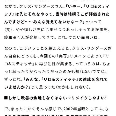
なかで、クリス・サンダースさん、
「いやー、『リロ&スティ
ッチ』は先にそれをやって、当時は結構そこが評価された
んですけど……みんな覚えてないかなー？」
っつって
（笑）。やや悔しさをにじませつつおっしゃってる記事を、
簑和田くんが発掘してきて。これ、すごい面白いね。
なので、こういうことを踏まえると、クリス・サンダースさ
ん自身にとっても、今回その「実写」リメイクによって『リ
ロ&スティッチ』に再び注目が集まる、っていうのは、ちょ
っと願ったりかなったりだったのかも知れないですね。
ずっとね、
「みんな、『リロ&スティッチ』の達成を忘れて
いませんか？」
って思ってた（のかもしれない）。
■しかし改善の余地もなくはない→リメイクしやすい！
で、まぁとにかくそんな感じで、2002年当時としては、
も