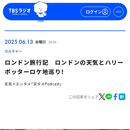
ログイン
マイページ
2025.06.13
金曜日
18:20
新規会員登録
ログイン
カルチャー
ロンドン旅行記 ロンドンの天気とハリー
ポッターロケ地巡り！
天気×エンタメ「天タメPodcast」
この記事をシェア
今日の番組表
週間番組表
トピックス
TBS Podcast