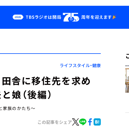
クス
イベント・グッ
ズ
st
YouTube
せ
会社情報
ライフスタイル・健康
＞田舎に移住先を求め
と娘（後編）
美と家族のかたち～
この記事をシェア