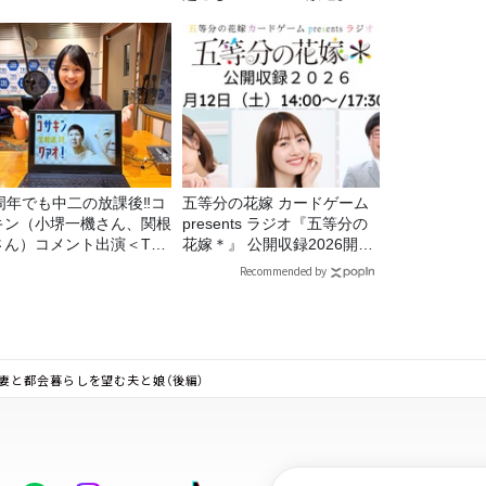
5周年でも中二の放課後‼コ
五等分の花嫁 カードゲーム
キン（小堺一機さん、関根
presents ラジオ『五等分の
さん）コメント出演＜TBS
花嫁＊』 公開収録2026開催
ジオ番組審議会からのご報
決定！
Recommended by
＞
妻と都会暮らしを望む夫と娘（後編）