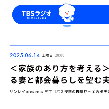
今日の番組表
トピッ
週間番組表
TBS
Podca
お知ら
2025.06.14
土曜日
20:00
＜家族のあり方を考える
る妻と都会暮らしを望む夫
リンレイpresents 三丁目バス停前の珈琲店～金沢雅