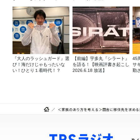
『大人のラッシュガード』選
【前編】宇多丸『シラート』
4
び！海だけじゃもったいな
を語る！【映画評書き起こし
サ
い！ひとり１着時代！？
2026.6.18 放送】
勤
ラ
告
＜家族のあり方を考える＞田舎に移住先を求める