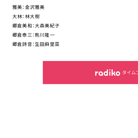
雅美：金沢雅美
大林：林大樹
郷倉美和：大森美紀子
郷倉泰三：熊川隆一
郷倉詩音：生田麻里菜
タイム