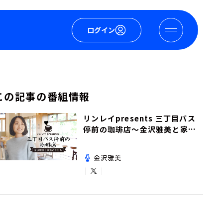
ログイン
この記事の番組情報
リンレイpresents 三丁目バス
停前の珈琲店～金沢雅美と家族
のかたち～
金沢雅美