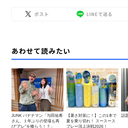
ポスト
LINEで送る
あわせて読みたい
JUNK バナナマン「与田祐希
【暑さ対策に！】この1本で
話
さん、１年ぶりの登場も再
夏を乗り切れ！ スースース
び“アレ”を喰らう！？」
プレー頂上決戦2026！