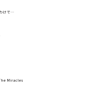
わけで…
。
The Miracles