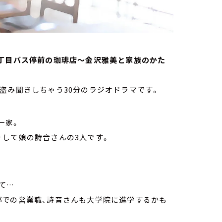
ts 三丁目バス停前の珈琲店～金沢雅美と家族のかた
盗み聞きしちゃう30分のラジオドラマです。
一家。
そして娘の詩音さんの3人です。
て…
部での営業職、詩音さんも大学院に進学するかも