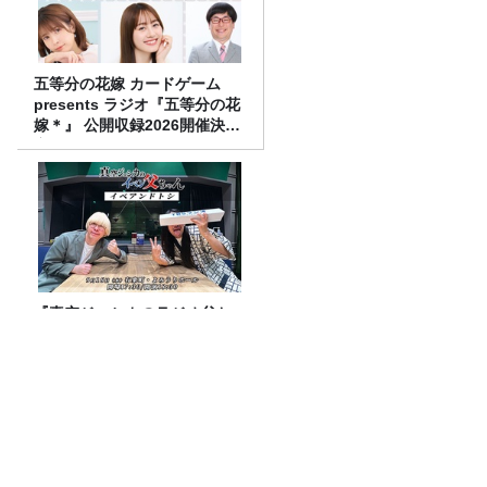
五等分の花嫁 カードゲーム
presents ラジオ『五等分の花
嫁＊』 公開収録2026開催決
定！
『真空ジェシカのラジオ父ち
ゃん』番組イベント開催決
定！今回のスペシャルゲスト
は、タカアンドトシ！
「CITY CHILL CLUB」8月7日（金）の
プレイリスト / サイン入りステッカープ
レゼント有り