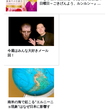
日曜日～ごきげんよう、ルンルン～』
8/9（日）16時放送
今週はみんな大好きメール
回！
南米の海で起こる”エルニーニ
ョ現象”はなぜ日本に影響す