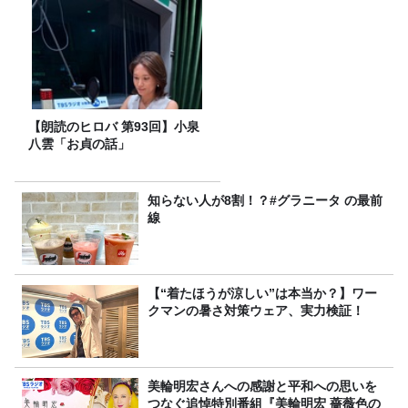
【朗読のヒロバ 第93回】小泉
八雲「お貞の話」
知らない人が8割！？#グラニータ の最前
線
【“着たほうが涼しい”は本当か？】ワー
クマンの暑さ対策ウェア、実力検証！
美輪明宏さんへの感謝と平和への思いを
つなぐ追悼特別番組『美輪明宏 薔薇色の