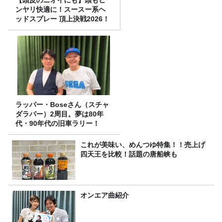
【頭皮のニオイにも】頭もヒ
ンヤリ快適に！スースー系ヘ
ッドスプレー 頂上決戦2026！
ラッパー・Boseさん（スチャ
ダラパー）2周目。夢は80年
代・90年代の旧車ラリー！
これが美味い、めんつゆ特集！！売上げ
四天王を比較！話題の唐船峡も
オンエア曲紹介