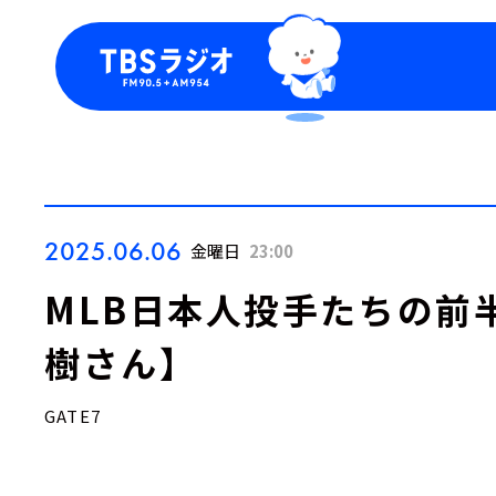
今日の番組表
トピッ
週間番組表
TBS
Podca
お知ら
2025.06.06
金曜日
23:00
MLB日本人投手たちの前
樹さん】
GATE7