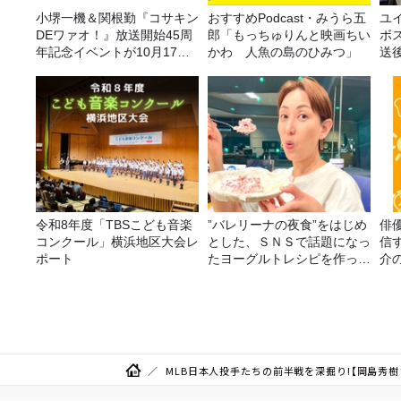
小堺一機＆関根勤『コサキン
おすすめPodcast・みうら五
ユ
DEワァオ！』放送開始45周
郎「もっちゅりんと映画ちい
ボ
年記念イベントが10月17日
かわ 人魚の島のひみつ」
送
（土）に開催決定！本日より
FC先行受付スタート！
令和8年度「TBSこども音楽
”バレリーナの夜食”をはじめ
俳
コンクール」横浜地区大会レ
とした、ＳＮＳで話題になっ
信す
ポート
たヨーグルトレシピを作って
介
みた！
り
MLB日本人投手たちの前半戦を深掘り!【岡島秀樹