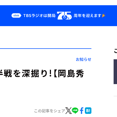
クス
イベント・グッ
ズ
st
YouTube
せ
会社情報
お知らせ
半戦を深掘り!【岡島秀
この記事をシェア