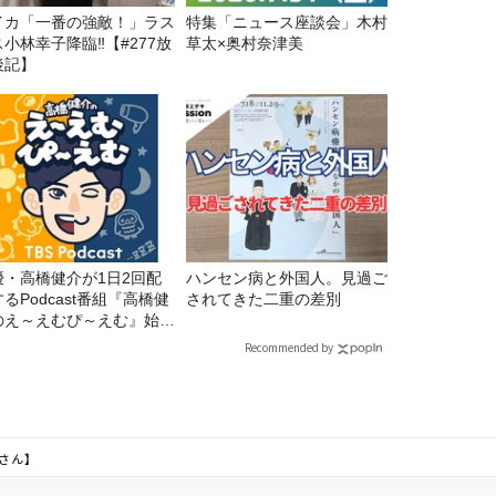
イカ「一番の強敵！」ラス
特集「ニュース座談会」木村
ス小林幸子降臨‼【#277放
草太×奥村奈津美
後記】
優・高橋健介が1日2回配
ハンセン病と外国人。見過ご
るPodcast番組『高橋健
されてきた二重の差別
のえ～えむぴ～えむ』始ま
ます
Recommended by
さん】