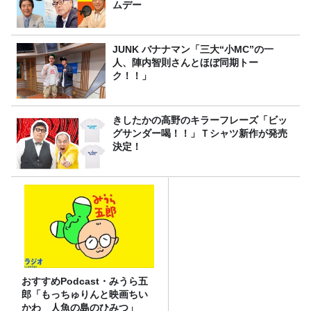
ムデー
JUNK バナナマン「三大“小MC”の一
人、陣内智則さんとほぼ同期トー
ク！！」
きしたかの高野のキラーフレーズ「ビッ
グサンダー喝！！」Ｔシャツ新作が発売
決定！
おすすめPodcast・みうら五
郎「もっちゅりんと映画ちい
かわ 人魚の島のひみつ」