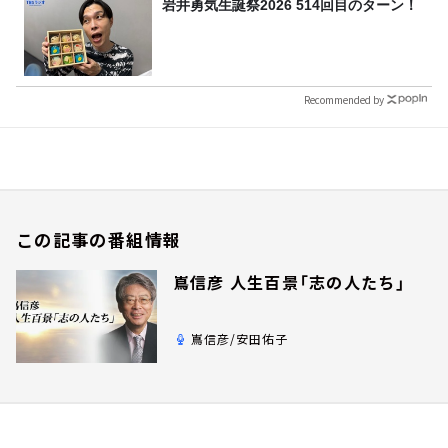
岩井勇気生誕祭2026 514回目のターン！
Recommended by
この記事の番組情報
嶌信彦 人生百景「志の人たち」
嶌信彦/安田佑子