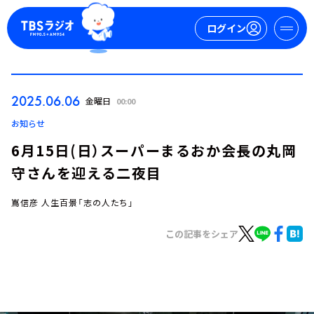
ログイン
マイページ
2025.06.06
金曜日
00:00
新規会員登録
ログイン
お知らせ
6月15日(日）スーパーまるおか会長の丸岡
守さんを迎える二夜目
嶌信彦 人生百景「志の人たち」
この記事をシェア
今日の番組表
週間番組表
トピックス
TBS Podcast