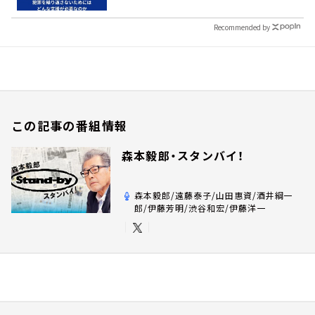
Recommended by
この記事の番組情報
森本毅郎・スタンバイ！
森本毅郎/遠藤泰子/山田惠資/酒井綱一
郎/伊藤芳明/渋谷和宏/伊藤洋一