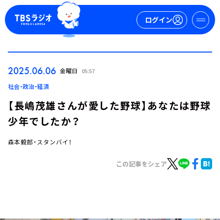
ログイン
マイページ
2025.06.06
金曜日
05:57
新規会員登録
ログイン
社会・政治・経済
【長嶋茂雄さんが愛した野球】あなたは野球
少年でしたか？
森本毅郎・スタンバイ！
この記事をシェア
今日の番組表
週間番組表
トピックス
TBS Podcast