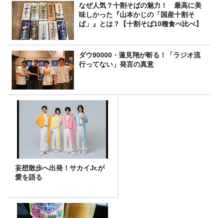
なぜ人気？十割そばの魅力！ 最高に美
味しかった『山本かじの「国産十割そ
ば」』とは？【十割そば10種食べ比べ】
ダウ90000・蓮見翔が斬る！「ラジオ流
行ってない」発言の真意
妄想散歩へ出発！サカイJr.が
愛を語る