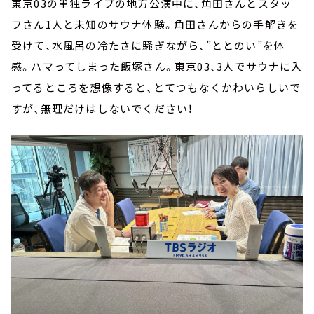
東京
03
の単独ライブの地方公演中に、角田さんとスタッ
フさん
1
人と未知のサウナ体験。角田さんからの手解きを
受けて、水風呂の冷たさに騒ぎながら、
”
ととのい
”
を体
感。ハマってしまった飯塚さん。東京
03
、
3
人でサウナに入
ってるところを想像すると、とてつもなくかわいらしいで
すが、無理だけはしないでください！