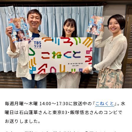
お知らせ
イベント・グッズ
YouTube
会社情報
毎週月曜～木曜 14:00～17:30に放送中の『
こねくと
』。水
曜日は石山蓮華さんと東京03・飯塚悟志さんのコンビで
お送りしました。