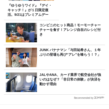
『ゆうゆうワイド』『デイ・
キャッチ！』が１日限定復
活。9/21はプレミアムデー
コンビニのヒット商品！モーモーチャー
チャーを食す！アレンジ自在のレシピ付
き
JUNK バナナマン「与田祐希さん、１年
ぶりの登場も再び“アレ”を喰らう！？」
JALやANA、カード業界で航空会社が強
いのはなぜ？「非日常の体験」が決済を
動かす理由
Recommended by