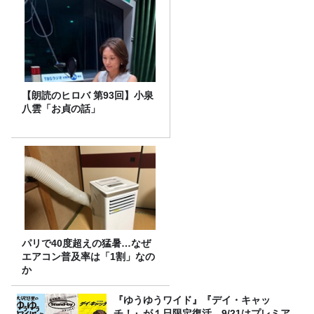
【朗読のヒロバ 第93回】小泉
八雲「お貞の話」
パリで40度超えの猛暑…なぜ
エアコン普及率は「1割」なの
か
『ゆうゆうワイド』『デイ・キャッ
チ！』が１日限定復活。9/21はプレミア