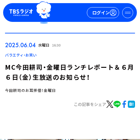
ログイン
マイページ
2025.06.04
水曜日
16:30
新規会員登録
ログイン
バラエティ・お笑い
MC今田耕司・金曜日ランチレポート＆６月
６日（金）生放送のお知らせ！
今田耕司のお耳拝借！金曜日
この記事をシェア
今日の番組表
週間番組表
トピックス
TBS Podcast