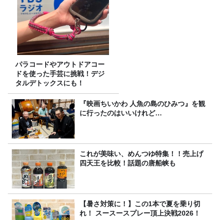
パラコードやアウトドアコー
ドを使った手芸に挑戦！デジ
タルデトックスにも！
『映画ちいかわ 人魚の島のひみつ』を観
に行ったのはいいけれど…
これが美味い、めんつゆ特集！！売上げ
四天王を比較！話題の唐船峡も
【暑さ対策に！】この1本で夏を乗り切
れ！ スースースプレー頂上決戦2026！