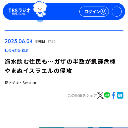
ログイン
マイページ
2025.06.04
水曜日
17:30
新規会員登録
ログイン
社会・政治・経済
海水飲む住民も…ガザの半数が飢饉危機
やまぬイスラエルの侵攻
荻上チキ・ Session
この記事をシェア
今日の番組表
週間番組表
トピックス
TBS Podcast