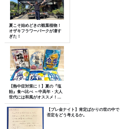
夏こそ始めどきの観葉植物！
オザキフラワーパークが凄す
ぎた！
【熱中症対策に！】夏の『塩
飴』食べ比べ ～中高年・大人
世代には和風がオススメ！
味・食感・機能性いろいろ！
～
【プレ金ナイト】肯定ばかりの世の中で
否定をどう考えるか。