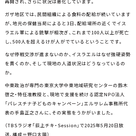
再開され、さらに状況は悪化しています。
ガザ地区では、民間組織による食料の配給が続いています
が、地元の保健当局によると3日、配給場所の近くでイス
ラエル軍による銃撃が相次ぎ、これまで100人以上が死亡
し、500人を超えるけが人がでているということです。
なぜ停戦交渉が進まないのか、イスラエルはなぜ強硬姿勢
を貫くのか、そして現地の人道状況はどうなっているの
か。
中東政治が専門の東京大学中東地域研究センターの鈴木
啓之・特任准教授と、現地で支援を続ける認定NPO法人
「パレスチナ子どものキャンペーン」エルサレム事務所代
表の手島正之さんに、その実態をうかがいました。
（TBSラジオ「荻上チキ・Session」で2025年5月20日放
送、構成＝野口太陽）