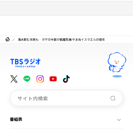
海水飲む住民も…ガザの半数が飢饉危機 やまぬイスラエルの侵攻
番組表