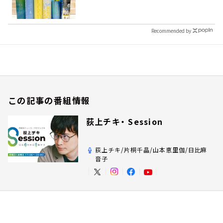
Recommended by
この記事の番組情報
荻上チキ・ Session
荻上チキ/片桐千晶/山本恵里伽/日比麻
音子