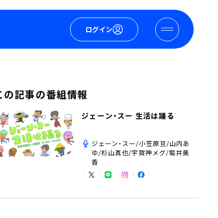
ログイン
この記事の番組情報
ジェーン・スー 生活は踊る
ジェーン・スー/小笠原亘/山内あ
ゆ/杉山真也/宇賀神メグ/堀井美
香