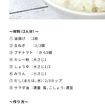
～材料（2人分）～
① 油揚げ ：2枚
② 玉ねぎ ：1/2個
③ プチトマト ：から5個
④ カレー粉 ：大さじ1
⑤ しょうゆ ：大さじ1/2
⑥ みりん ：小さじ1
⑦ だし（または、水）：2/3カップ
⑧ サラダ油 ：適量 塩、こしょう：適宜
～作り方～