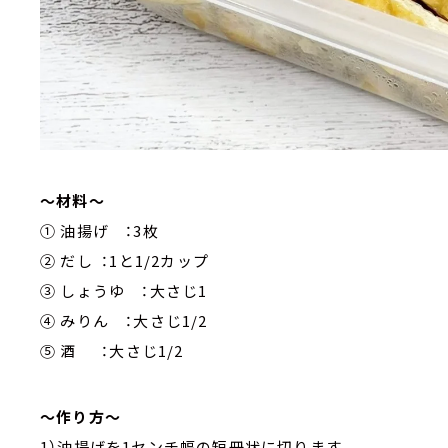
～材料～
① 油揚げ ：3枚
② だし ：1と1/2カップ
③ しょうゆ ：大さじ1
④ みりん ：大さじ1/2
⑤ 酒 ：大さじ1/2
～作り方～
1）油揚げを1センチ幅の短冊状に切ります。