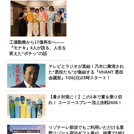
～』8/9（日）16時放送
工場勤務から17億再生へ——
『モナキ』4人が語る、人生を
変えた“ポチッ”の話
テレビとラジオが直結！乃木に粛清され
た“悪役たち”が集結する『VIVANT 悪役
会議室』7/26(日)23時スタート！
【暑さ対策に！】この1本で夏を乗り切
れ！ スースースプレー頂上決戦2026！
リゾナーレ那須でもご利用いただける星
野リゾート宿泊ギフト券が、抽選で1組2