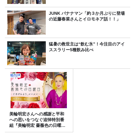
JUNK バナナマン「約３か月ぶりに登場
の近藤春菜さんとイロモネア話！！」
猛暑の救世主は“飲む氷”！今注目のアイ
ススラリー5種飲み比べ
美輪明宏さんへの感謝と平和
への思いをつなぐ追悼特別番
組『美輪明宏 薔薇色の日曜日
～ごきげんよう、ルンルン