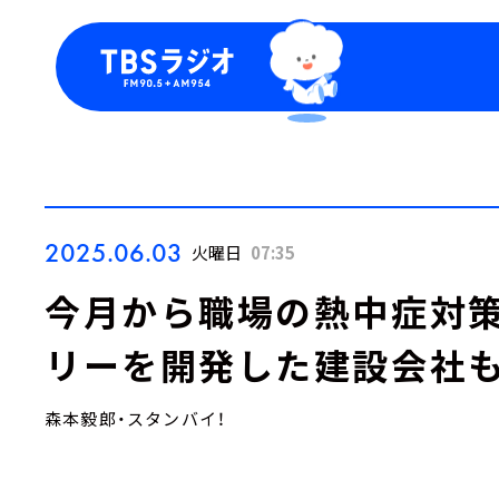
今日の番組表
トピッ
週間番組表
TBS
Podca
お知ら
2025.06.03
火曜日
07:35
今月から職場の熱中症対
リーを開発した建設会社
森本毅郎・スタンバイ！