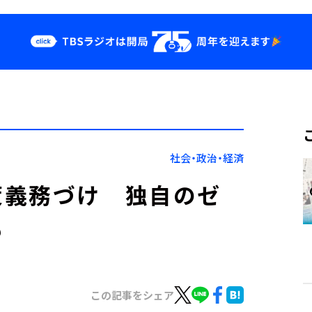
クス
イベント・グッ
ズ
st
YouTube
せ
会社情報
社会・政治・経済
策義務づけ 独自のゼ
も
この記事をシェア