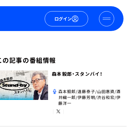
ログイン
この記事の番組情報
森本毅郎・スタンバイ！
森本毅郎/遠藤泰子/山田惠資/酒
井綱一郎/伊藤芳明/渋谷和宏/伊
藤洋一