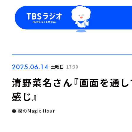
今日の番組表
トピッ
週間番組表
TBS
Podca
お知ら
2025.06.14
土曜日
17:30
清野菜名さん『画面を通し
感じ』
要 潤のMagic Hour