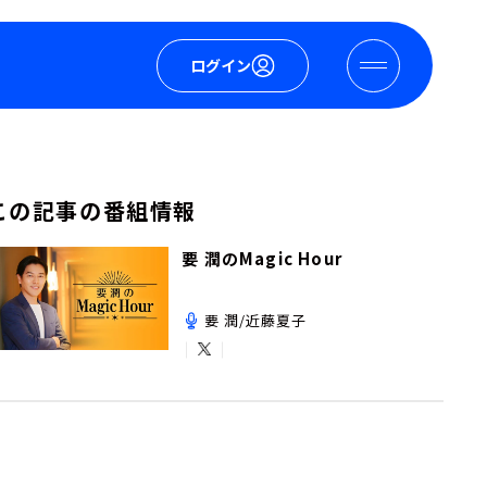
ログイン
この記事の番組情報
要 潤のMagic Hour
要 潤/近藤夏子