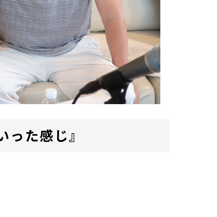
いった感じ』
。