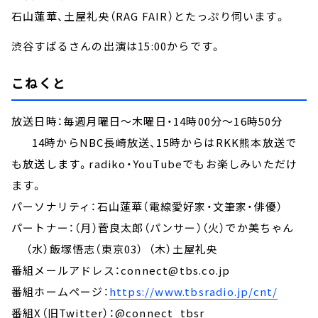
石山蓮華、土屋礼央（RAG FAIR）とたっぷり伺います。
渋谷すばるさんの出演は15:00からです。
こねくと
放送日時：毎週月曜日～木曜日・14時00分～16時50分
14時からNBC長崎放送、15時からはRKK熊本放送で
も放送します。radiko・YouTubeでもお楽しみいただけ
ます。
パーソナリティ：石山蓮華（電線愛好家・文筆家・俳優）
パートナー：（月）菅良太郎（パンサー）（火）でか美ちゃん
（水）飯塚悟志（東京03） （木）土屋礼央
番組メールアドレス：connect@tbs.co.jp
番組ホームページ：
https://www.tbsradio.jp/cnt/
番組X（旧Twitter）：@connect_tbsr