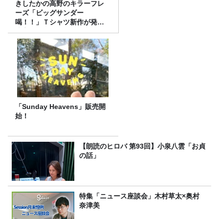
きしたかの高野のキラーフレ
ーズ「ビッグサンダー
喝！！」Ｔシャツ新作が発売
決定！
「Sunday Heavens」販売開
始！
【朗読のヒロバ 第93回】小泉八雲「お貞
の話」
特集「ニュース座談会」木村草太×奥村
奈津美