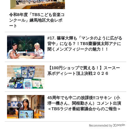
令和8年度「TBSこども音楽コ
ンクール」練馬地区大会レポ
ート
#17. 篠塚大輝も「マンタのように広がる
背中」になる？！TBS齋藤慎太郎アナに
聞くメンズフィジークの魅力！！
【100円ショップで買える！】スースー
系ボディシート頂上決戦２０２６
45周年でも中二の放課後‼コサキン（小
堺一機さん、関根勤さん）コメント出演
＜TBSラジオ番組審議会からのご報告＞
Recommended by