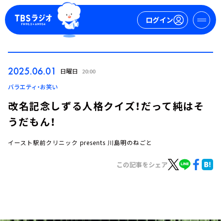
ログイン
マイページ
2025.06.01
日曜日
20:00
新規会員登録
ログイン
バラエティ・お笑い
改名記念しずる人格クイズ！だって純はそ
うだもん！
イースト駅前クリニック presents 川島明のねごと
この記事をシェア
今日の番組表
週間番組表
トピックス
TBS Podcast