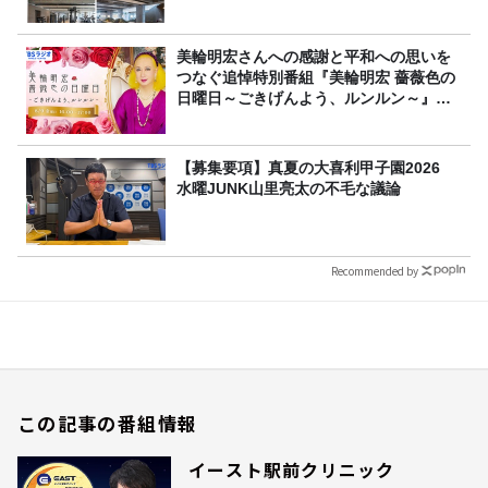
美輪明宏さんへの感謝と平和への思いを
つなぐ追悼特別番組『美輪明宏 薔薇色の
日曜日～ごきげんよう、ルンルン～』
8/9（日）16時放送
【募集要項】真夏の大喜利甲子園2026
水曜JUNK山里亮太の不毛な議論
Recommended by
この記事の番組情報
イースト駅前クリニック