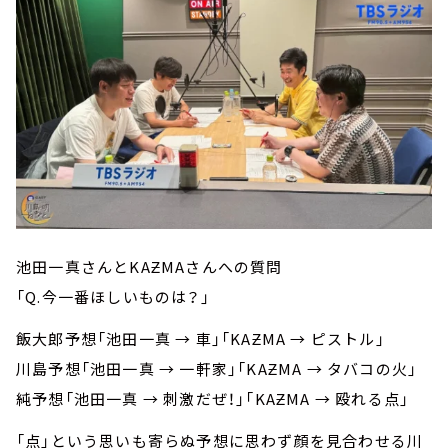
池田一真さんとKAƵMAさんへの質問
「Q.今一番ほしいものは？」
飯大郎予想「池田一真 → 車」「KAƵMA → ピストル」
川島予想「池田一真 → 一軒家」「KAƵMA → タバコの火」
純予想「池田一真 → 刺激だぜ！」「KAƵMA → 殴れる点」
「点」という思いも寄らぬ予想に思わず顔を見合わせる川