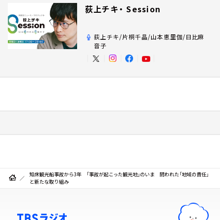
荻上チキ・ Session
荻上チキ/片桐千晶/山本恵里伽/日比麻
音子
知床観光船事故から3年 「事故が起こった観光地」のいま 問われた「地域の責任」
と新たな取り組み