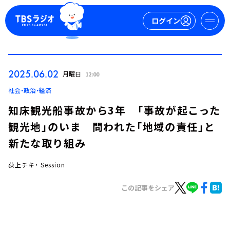
ログイン
マイページ
2025.06.02
月曜日
12:00
新規会員登録
ログイン
社会・政治・経済
知床観光船事故から3年 「事故が起こった
観光地」のいま 問われた「地域の責任」と
新たな取り組み
荻上チキ・ Session
今日の番組表
この記事をシェア
週間番組表
トピックス
TBS Podcast