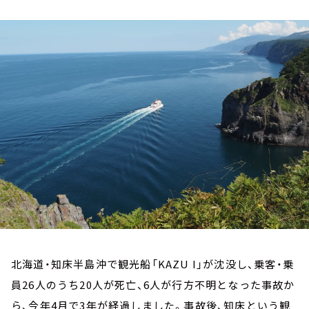
お知らせ
イベント・グッズ
YouTube
会社情報
北海道・知床半島沖で観光船「KAZU I」が沈没し、乗客・乗
員26人のうち20人が死亡、6人が行方不明となった事故か
ら、今年4月で3年が経過しました。事故後、知床という観