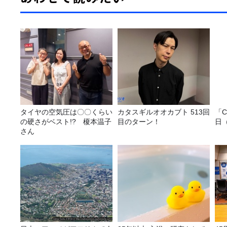
タイヤの空気圧は〇〇くらい
カタスギルオオカブト 513回
「C
の硬さがベスト!? 榎本温子
目のターン！
日
さん