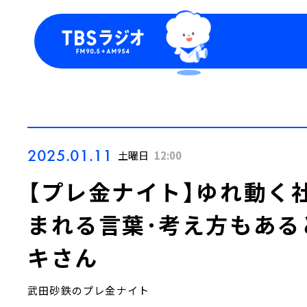
今日の番組表
トピッ
週間番組表
TBS
Podca
お知ら
2025.01.11
土曜日
12:00
【プレ金ナイト】ゆれ動く
まれる言葉･考え方もある
キさん
武田砂鉄のプレ金ナイト