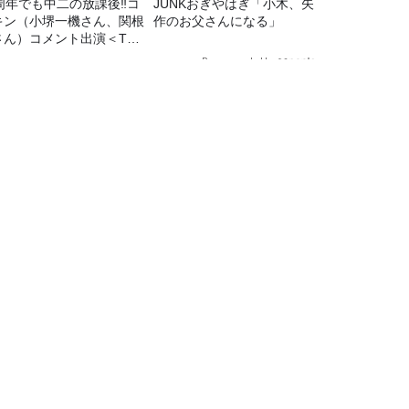
5周年でも中二の放課後‼コ
JUNKおぎやはぎ「小木、矢
キン（小堺一機さん、関根
作のお父さんになる」
さん）コメント出演＜TBS
ジオ番組審議会からのご報
Recommended by
＞
まれる言葉･考え方もあると。そこに着目するニキさん
TBSラジオ情報
TBSラジオ関連情報
会社情報
TBSラジオの聴き方
プロモーションガイド
ワイドFM