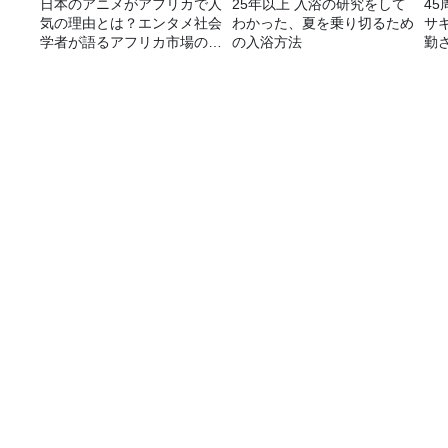
日本のアニメがアフリカで人
25年以上 入浴の研究をして
4
気の理由とは？エンタメ社会
わかった、夏を乗り切るため
サ
学者が語るアフリカ市場のリ
の入浴方法
勤
アル
ラ
告
【プレ金ナイト】ゆれ動く社会だけど、そこから生
番組表
コンテンツ
今日の番組表
トピックス
週間番組表
TBS Podcast