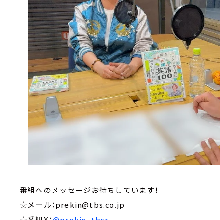
番組へのメッセージお待ちしています！
☆メール：prekin@tbs.co.jp
☆番組X：
@prekin_tbsr