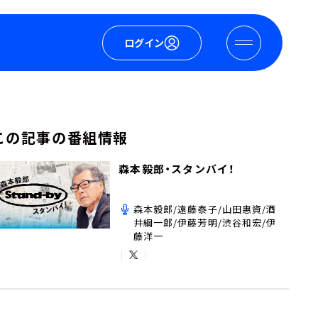
ログイン
この記事の番組情報
森本毅郎・スタンバイ！
森本毅郎/遠藤泰子/山田惠資/酒
井綱一郎/伊藤芳明/渋谷和宏/伊
藤洋一