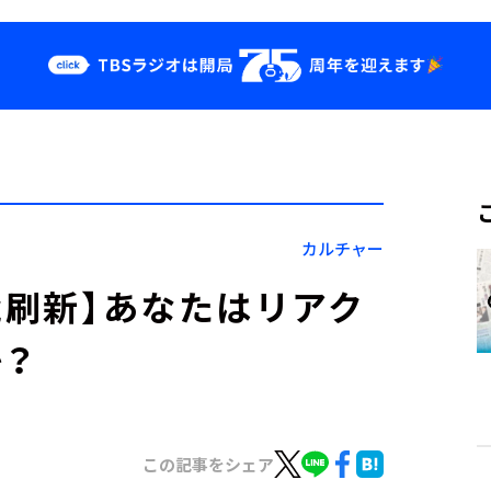
クス
イベント・グッ
ズ
st
YouTube
せ
会社情報
カルチャー
能刷新】あなたはリアク
？
この記事をシェア