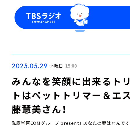
今日の番組表
トピッ
週間番組表
TBS
Podca
お知ら
2025.05.29
木曜日
15:00
みんなを笑顔に出来るトリ
トはペットトリマー＆エ
藤慧美さん！
滋慶学園COMグループ presents あなたの夢はなんで