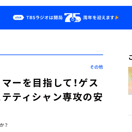
クス
イベント・グッ
ズ
st
YouTube
せ
会社情報
その他
マーを目指して！ゲス
ステティシャン専攻の安
すか？