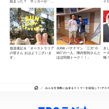
始まった？ サッカーが「お
イ
金」に変わる仕組み
放送後記＆「オーストラリア
JUNK バナナマン「三大“小
き
の皆さん おはようございま
MC”の一人、陣内智則さんと
ー
す」
ほぼ同期トーク！！」
喝
決
みんなを笑顔に出来るトリマーを目指して！ゲス