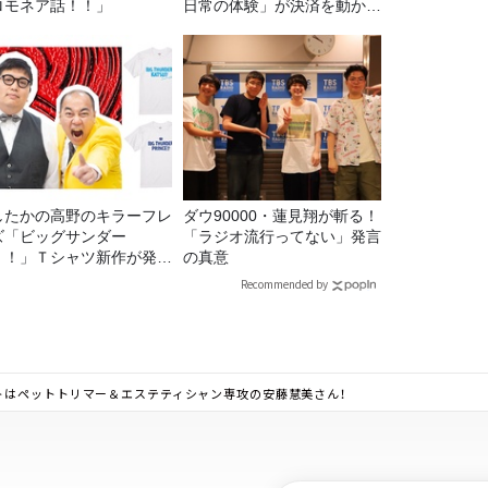
ロモネア話！！」
日常の体験」が決済を動かす
理由
したかの高野のキラーフレ
ダウ90000・蓮見翔が斬る！
ズ「ビッグサンダー
「ラジオ流行ってない」発言
！！」Ｔシャツ新作が発売
の真意
定！
Recommended by
トはペットトリマー＆エステティシャン専攻の安藤慧美さん！