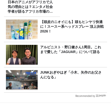
日本のアニメがアフリカで人
気の理由とは？エンタメ社会
学者が語るアフリカ市場のリ
アル
【頭皮のニオイにも】頭もヒンヤリ快適
に！スースー系ヘッドスプレー 頂上決戦
2026！
アルピニスト・野口健さん1周目。これ
まで愛した「JAGUAR」について語る
JUNKおぎやはぎ「小木、矢作のお父さ
んになる」
Recommended by