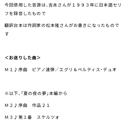
今回使用した音源は、吉永さんが１９９３年に日本語セリ
フを録音したもので
翻訳台本は作詞家の松本隆さんがお書きになったもので
す
＜お送りした曲＞
Ｍ１♪序曲 ピアノ連弾／エグリ＆ペルティス・デュオ
※以下、「夏の夜の夢」本編から
Ｍ２♪序曲 作品２１
Ｍ３♪第１番 スケルツォ