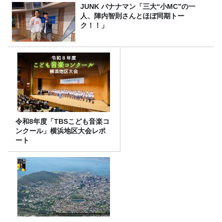
JUNK バナナマン「三大“小MC”の一
人、陣内智則さんとほぼ同期トー
ク！！」
令和8年度「TBSこども音楽コ
ンクール」横浜地区大会レポ
ート