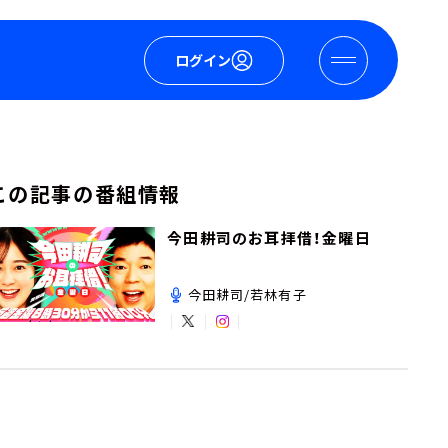
ログイン
この記事の番組情報
今田耕司のお耳拝借！金曜日
今田耕司/若林有子