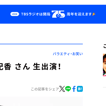
クス
イベント・グッ
ズ
st
YouTube
せ
会社情報
バラエティ・お笑い
紀香 さん 生出演！
この記事をシェア