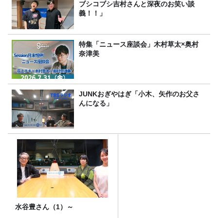
ブシコブシ吉村さんと深夜のお笑い談
義！！」
特集「ニュース座談会」木村草太×奥村
奈津美
JUNKおぎやはぎ「小木、矢作のお父さ
んになる」
水谷豊さん（1）～