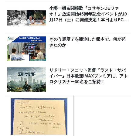
小堺一機＆関根勤『コサキンDEワァ
オ！』放送開始45周年記念イベントが10
月17日（土）に開催決定！本日よりFC先
行受付スタート！
きのう震度７を観測した熊本で、何が起
きたのか
リドリー・スコット監督『ラスト・サバ
イバー』日本最速IMAXプレミアに、アト
ロクリスナー60名をご招待！