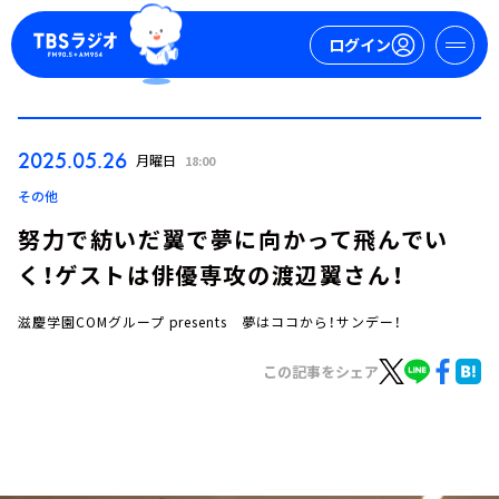
ログイン
マイページ
2025.05.26
月曜日
18:00
新規会員登録
ログイン
その他
努力で紡いだ翼で夢に向かって飛んでい
く！ゲストは俳優専攻の渡辺翼さん！
滋慶学園COMグループ presents 夢はココから！サンデー！
この記事をシェア
今日の番組表
週間番組表
トピックス
TBS Podcast