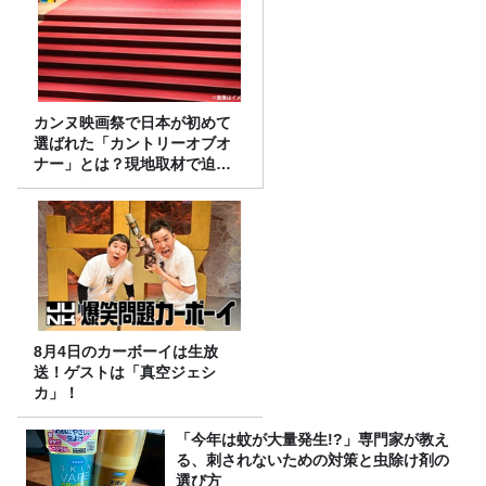
カンヌ映画祭で日本が初めて
選ばれた「カントリーオブオ
ナー」とは？現地取材で迫る
選出の意味
8月4日のカーボーイは生放
送！ゲストは「真空ジェシ
カ」！
「今年は蚊が大量発生!?」専門家が教え
る、刺されないための対策と虫除け剤の
選び方