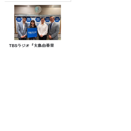
TBSラジオ『大島由香里
BRAND-NEW MORNING』で
「健康ハートの日」特別企画
を8/10（月）に放送
ダーリンハニー吉川さんに、こねくと！
ユイカ「一番の強敵！」ラスボス小林幸
子降臨‼【#277放送後記】
水谷豊さん（1）～