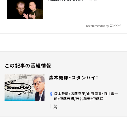
Recommended by
この記事の番組情報
森本毅郎・スタンバイ！
森本毅郎/遠藤泰子/山田惠資/酒井綱一
郎/伊藤芳明/渋谷和宏/伊藤洋一