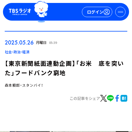
ログイン
マイページ
2025.05.26
月曜日
05:39
新規会員登録
ログイン
社会・政治・経済
【東京新聞紙面連動企画】「お米 底を突い
た」フードバンク窮地
森本毅郎・スタンバイ！
この記事をシェア
今日の番組表
週間番組表
トピックス
TBS Podcast